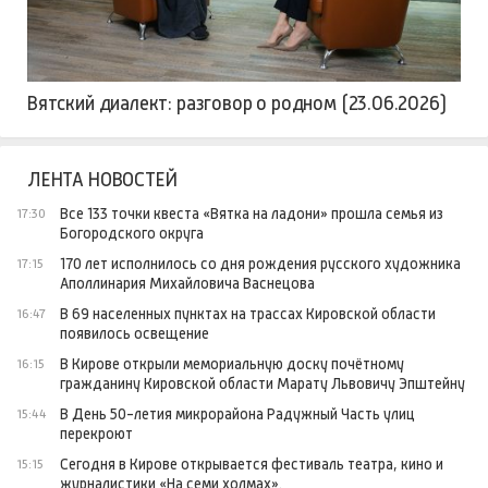
Вятский диалект: разговор о родном (23.06.2026)
ЛЕНТА НОВОСТЕЙ
Все 133 точки квеста «Вятка на ладони» прошла семья из
17:30
Богородского округа
170 лет исполнилось со дня рождения русского художника
17:15
Аполлинария Михайловича Васнецова
В 69 населенных пунктах на трассах Кировской области
16:47
появилось освещение
В Кирове открыли мемориальную доску почётному
16:15
гражданину Кировской области Марату Львовичу Эпштейну
В День 50-летия микрорайона Радужный Часть улиц
15:44
перекроют
Сегодня в Кирове открывается фестиваль театра, кино и
15:15
журналистики «На семи холмах».