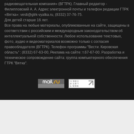
радиовещательная компания» (ВГТРК). Главный редактор -
Филипповский А. А. Адрес электронной почты и телефон редакции ГТРК
«Вятка»: vesti@gtrk-vyatka.ru, (8332) 37-76-75.
Для детей старше 16 лет.
Все права на любые материалы, опубликованные на сайте, защищены в
соответствии с российским и международным законодательством об
интеллектуальной собственности. Любое использование текстовых,
фото, аудио и видеоматериалов возможно только с согласия
правообладателя (ВГТРК). Телефон программы "Вести. Кировская
область" : (8332) 67-63-00, Реклама на сайте: т.67-67-00. Разработка и
техническое сопровождение сайта: группа компьютерного обеспечения
ГТРК "Вятка".