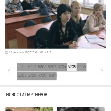
25 февраля 2007 17:49
4 817
6201
6202
6203
6204
6205
6206
1
6207
6208
6209
6301
НОВОСТИ ПАРТНЕРОВ