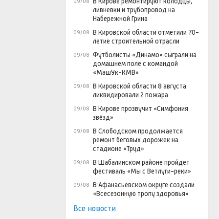
В Кирове ремонтируют колодцы,
09/08
ливневки и трубопровод на
Набережной Грина
В Кировской области отметили 70-
09/08
летие строительной отрасли
Футболисты «Динамо» сыграли на
09/08
домашнем поле с командой
«МашУк-КМВ»
В Кировской области 8 августа
09/08
ликвидировали 2 пожара
В Кирове прозвучит «Симфония
09/08
звёзд»
В Слободском продолжается
09/08
ремонт беговых дорожек на
стадионе «Труд»
В Шабалинском районе пройдет
09/08
фестиваль «Мы с Ветлуги-реки»
В Афанасьевском округе создали
09/08
«Всесезонную тропу здоровья»
Все новости