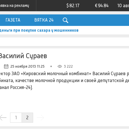
$
82.17
€
94.84
10 ав
аявка на рекламу
ГАЗЕТА
ВЯТКА 24
деньги при покупке сахара у мошенников
 Василий Сураев
25 ноября 2013 11:25
3 222
ктор ЗАО «Кировский молочный комбинат» Василий Сураев р
ината, качестве молочной продукции и своей депутатской д
канал Россия-24).
1
2