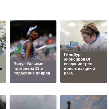
Гинцбург
анонсировал
л
Винус Уильямс
создание трех
 в
потерпела 13-е
новых вакцин от
поражение подряд
рака