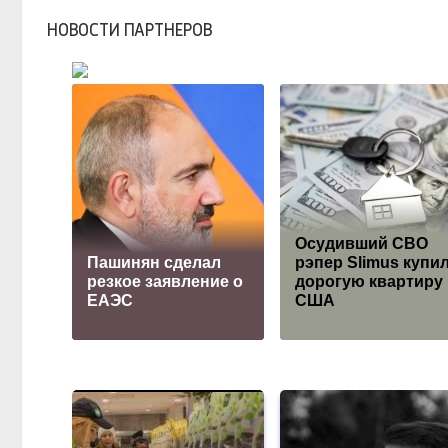
НОВОСТИ ПАРТНЕРОВ
Осудивший СВО
Пашинян сделал
рэпер Slimus купи
резкое заявление о
дорогую квартиру
ЕАЭС
США