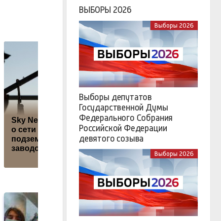
ВЫБОРЫ 2026
Выборы 2026
Выборы депутатов
В
Государственной Думы
Федерального Собрания
Sky News рассказал
США запустили
Р
Российской Федерации
о сети секретных
новые
девятого созыва
подземных
антироссийские
заводов ВСУ
санкции
Выборы 2026