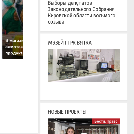
Выборы депутатов
Законодательного Собрания
Кировской области восьмого
созыва
СМИ: В Химках на
полицейскую
Г
В магазинах России
МУЗЕЙ ГТРК ВЯТКА
машину напали и
п
ажиотаж из-за этого
подожгли.
Р
продукта: что купить?
НОВЫЕ ПРОЕКТЫ
Вести. Право