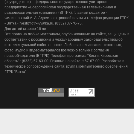
(соучредители) – федеральное государственное унитарное
предприятие «Всероссийская государственная телевизионная и
радиовещательная компания» (ВГТРК). Главный редактор -
Филипповский А. А. Адрес электронной почты и телефон редакции ГТРК
«Вятка»: vesti@gtrk-vyatka.ru, (8332) 37-76-75.
Для детей старше 16 лет.
Все права на любые материалы, опубликованные на сайте, защищены в
соответствии с российским и международным законодательством об
интеллектуальной собственности. Любое использование текстовых,
фото, аудио и видеоматериалов возможно только с согласия
правообладателя (ВГТРК). Телефон программы "Вести. Кировская
область" : (8332) 67-63-00, Реклама на сайте: т.67-67-00. Разработка и
техническое сопровождение сайта: группа компьютерного обеспечения
ГТРК "Вятка".