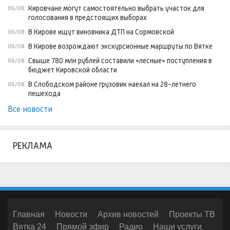
Кировчане могут самостоятельно выбрать участок для
06/08
голосования в предстоящих выборах
В Кирове ищут виновника ДТП на Сормовской
06/08
В Кирове возрождают экскурсионные маршруты по Вятке
06/08
Свыше 780 млн рублей составили «лесные» поступления в
06/08
бюджет Кировской области
В Слободском районе грузовик наехал на 28-летнего
06/08
пешехода
Все новости
РЕКЛАМА
Главная
Новости
Архив новостей
Проекты ТВ
Вятка 24
Прямой эфир
Радио
Наши услуги