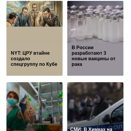
В России
NYT: ЦРУ втайне
разработают 3
создало
новые вакцины от
спецгруппу по Кубе
рака
СМИ: В Химках на