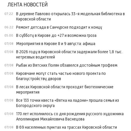
ЛЕНТА НОВОСТЕЙ
В деревне Павлово открылась 33-я модельная библиотека в
07:22
Кировской области
Ремонт детсада в Санчурске подходит к концу
06:22
В субботу в Кирове до +27 и возможна гроза
05:00
Мероприятия в Кирове 8 и 9 августа: афиша
07/08
В 2026 году в Кировской области задержали более 1,8 тыс.
07/08
нетрезвых водителей
Рыбак из Вятских Полян обзавелся достойным трофеем
07/08
Кировчане могут стать частью нового проекта по
07/08
благоустройству дворов
В лесах Кировской области проходят биотехнические
07/08
мероприятия
Все 133 точки квеста «Вятка на ладони» прошла семья из
07/08
Богородского округа
170 лет исполнилось со дня рождения русского художника
07/08
Аполлинария Михайловича Васнецова
В 69 населенных пунктах на трассах Кировской области
07/08