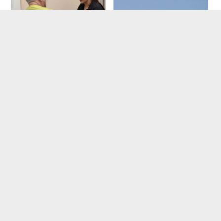
ВКС РФ
разбомбили
Врач назвала
подземный город
родителям главные
ССО, дрон снял
риски лета
результат удара
Где будет встреча
Такую зиму в России
президентов США и
никто не ждал: как
России: Европа?
так?!