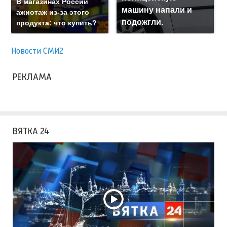
В магазинах России
машину напали и
ажиотаж из-за этого
подожгли.
продукта: что купить?
Новости СМИ2
РЕКЛАМА
ВЯТКА 24