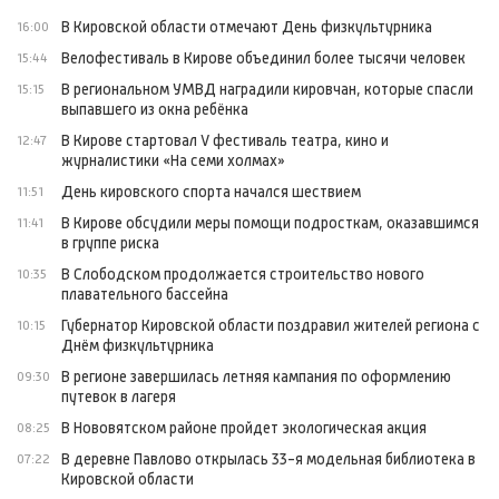
В Кировской области отмечают День физкультурника
16:00
Велофестиваль в Кирове объединил более тысячи человек
15:44
В региональном УМВД наградили кировчан, которые спасли
15:15
выпавшего из окна ребёнка
В Кирове стартовал V фестиваль театра, кино и
12:47
журналистики «На семи холмах»
День кировского спорта начался шествием
11:51
В Кирове обсудили меры помощи подросткам, оказавшимся
11:41
в группе риска
В Слободском продолжается строительство нового
10:35
плавательного бассейна
Губернатор Кировской области поздравил жителей региона с
10:15
Днём физкультурника
В регионе завершилась летняя кампания по оформлению
09:30
путевок в лагеря
В Нововятском районе пройдет экологическая акция
08:25
В деревне Павлово открылась 33-я модельная библиотека в
07:22
Кировской области