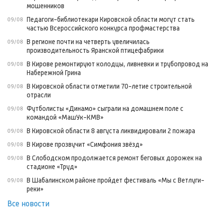
мошенников
Педагоги-библиотекари Кировской области могут стать
09/08
частью Всероссийского конкурса профмастерства
В регионе почти на четверть увеличилась
09/08
производительность Яранской птицефабрики
В Кирове ремонтируют колодцы, ливневки и трубопровод на
09/08
Набережной Грина
В Кировской области отметили 70-летие строительной
09/08
отрасли
Футболисты «Динамо» сыграли на домашнем поле с
09/08
командой «МашУк-КМВ»
В Кировской области 8 августа ликвидировали 2 пожара
09/08
В Кирове прозвучит «Симфония звёзд»
09/08
В Слободском продолжается ремонт беговых дорожек на
09/08
стадионе «Труд»
В Шабалинском районе пройдет фестиваль «Мы с Ветлуги-
09/08
реки»
Все новости