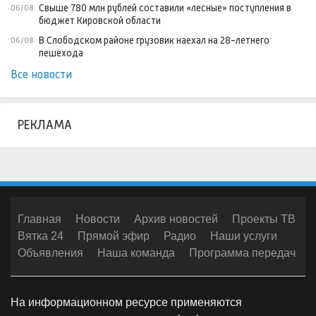
Свыше 780 млн рублей составили «лесные» поступления в
06/08
бюджет Кировской области
В Слободском районе грузовик наехал на 28-летнего
06/08
пешехода
Все новости
РЕКЛАМА
Главная
Новости
Архив новостей
Проекты ТВ
Вятка 24
Прямой эфир
Радио
Наши услуги
Объявления
Наша команда
Программа передач
На информационном ресурсе применяются