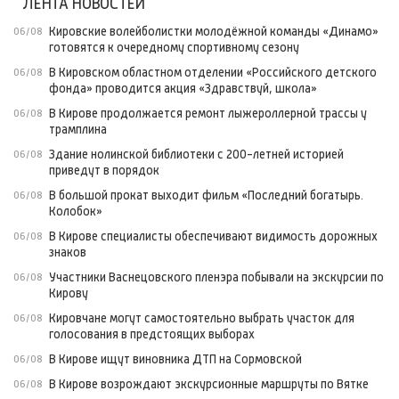
ЛЕНТА НОВОСТЕЙ
Кировские волейболистки молодёжной команды «Динамо»
06/08
готовятся к очередному спортивному сезону
В Кировском областном отделении «Российского детского
06/08
фонда» проводится акция «Здравствуй, школа»
В Кирове продолжается ремонт лыжероллерной трассы у
06/08
трамплина
Здание нолинской библиотеки с 200-летней историей
06/08
приведут в порядок
В большой прокат выходит фильм «Последний богатырь.
06/08
Колобок»
В Кирове специалисты обеспечивают видимость дорожных
06/08
знаков
Участники Васнецовского пленэра побывали на экскурсии по
06/08
Кирову
Кировчане могут самостоятельно выбрать участок для
06/08
голосования в предстоящих выборах
В Кирове ищут виновника ДТП на Сормовской
06/08
В Кирове возрождают экскурсионные маршруты по Вятке
06/08