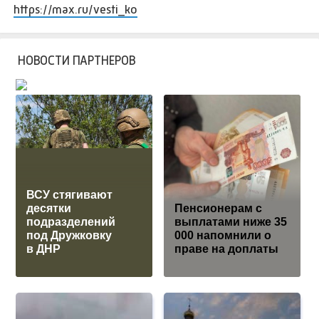
https://max.ru/vesti_ko
НОВОСТИ ПАРТНЕРОВ
ВСУ стягивают
десятки
Пенсионерам с
подразделений
выплатами ниже 35
под Дружковку
000 напомнили о
в ДНР
праве на доплаты