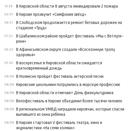
В Кировской области 8 августа ликвидировали 2 пожара
10:58
В Кирове прозвучит «Симфония звёзд»
09:07
В Слободском продолжается ремонт беговых дорожек на
08:01
стадионе «Труд»
В Шабалинском районе пройдет фестиваль «Мы с Ветлуги-
07:01
реки»
В Афанасьевском округе создали «Всесезонную тропу
06:02
здоровья»
В воскресенье в Кировской области ожидается
05:00
кратковременный дождь
В Нолинске пройдет фестиваль актерской песни
08/08
Кировские школьники погрузились в морскую профессию
08/08
В Кировской области отмечают День физкультурника
08/08
Велофестиваль в Кирове объединил более тысячи человек
08/08
В региональном УМВД наградили кировчан, которые спасли
08/08
выпавшего из окна ребёнка
В Кирове стартовал V фестиваль театра, кино и
08/08
журналистики «На семи холмах»