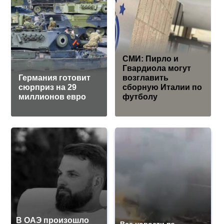
СМИ: Пирло и
Гвардиола могут
Германия готовит
возглавить
сюрприз на 29
сборную Италии по
миллионов евро
футболу
В ОАЭ произошло