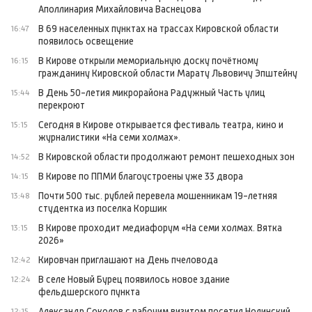
Аполлинария Михайловича Васнецова
В 69 населенных пунктах на трассах Кировской области
16:47
появилось освещение
В Кирове открыли мемориальную доску почётному
16:15
гражданину Кировской области Марату Львовичу Эпштейну
В День 50-летия микрорайона Радужный Часть улиц
15:44
перекроют
Сегодня в Кирове открывается фестиваль театра, кино и
15:15
журналистики «На семи холмах».
В Кировской области продолжают ремонт пешеходных зон
14:52
В Кирове по ППМИ благоустроены уже 33 двора
14:15
Почти 500 тыс. рублей перевела мошенникам 19-летняя
13:48
студентка из поселка Коршик
В Кирове проходит медиафорум «На семи холмах. Вятка
13:15
2026»
Кировчан приглашают на День пчеловода
12:42
В селе Новый Бурец появилось новое здание
12:24
фельдшерского пункта
Александр Соколов с рабочим визитом посетил Нолинский
12:15