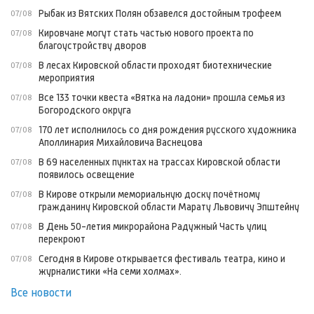
Рыбак из Вятских Полян обзавелся достойным трофеем
07/08
Кировчане могут стать частью нового проекта по
07/08
благоустройству дворов
В лесах Кировской области проходят биотехнические
07/08
мероприятия
Все 133 точки квеста «Вятка на ладони» прошла семья из
07/08
Богородского округа
170 лет исполнилось со дня рождения русского художника
07/08
Аполлинария Михайловича Васнецова
В 69 населенных пунктах на трассах Кировской области
07/08
появилось освещение
В Кирове открыли мемориальную доску почётному
07/08
гражданину Кировской области Марату Львовичу Эпштейну
В День 50-летия микрорайона Радужный Часть улиц
07/08
перекроют
Сегодня в Кирове открывается фестиваль театра, кино и
07/08
журналистики «На семи холмах».
Все новости