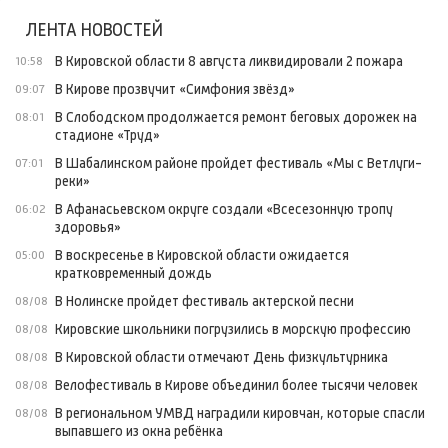
ЛЕНТА НОВОСТЕЙ
В Кировской области 8 августа ликвидировали 2 пожара
10:58
В Кирове прозвучит «Симфония звёзд»
09:07
В Слободском продолжается ремонт беговых дорожек на
08:01
стадионе «Труд»
В Шабалинском районе пройдет фестиваль «Мы с Ветлуги-
07:01
реки»
В Афанасьевском округе создали «Всесезонную тропу
06:02
здоровья»
В воскресенье в Кировской области ожидается
05:00
кратковременный дождь
В Нолинске пройдет фестиваль актерской песни
08/08
Кировские школьники погрузились в морскую профессию
08/08
В Кировской области отмечают День физкультурника
08/08
Велофестиваль в Кирове объединил более тысячи человек
08/08
В региональном УМВД наградили кировчан, которые спасли
08/08
выпавшего из окна ребёнка