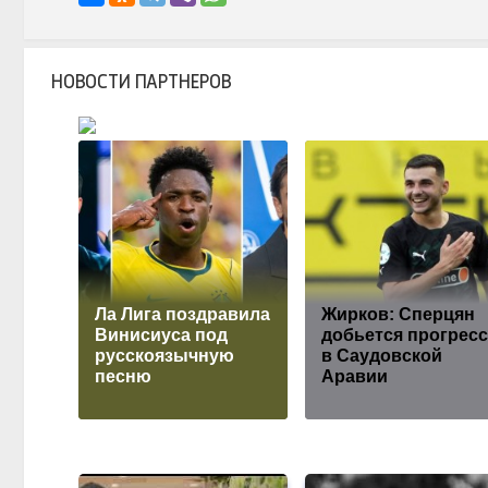
НОВОСТИ ПАРТНЕРОВ
Ла Лига поздравила
Жирков: Сперцян
Винисиуса под
добьется прогрес
русскоязычную
в Саудовской
песню
Аравии