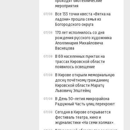
проходят биотехнические
мероприятия
Все 133 точки квеста «Вятка на
07/08
ладони» прошла семья из
Богородского округа
170 лет исполнилось со дня
07/08
рождения русского художника
Аполлинария Михайловича
Васнецова
В 69 населенных пунктах на
07/08
трассах Кировской области
появилось освещение
В Кирове открыли мемориальную
07/08
доску почётному гражданину
Кировской области Марату
Львовичу Эпштейну
В День 50-летия микрорайона
07/08
Радужный Часть улиц перекроют
Сегодня в Кирове открывается
07/08
фестиваль театра, кино и
журналистики «На семи холмах».