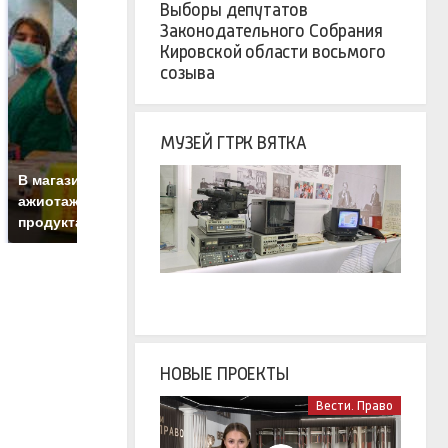
Выборы депутатов
Законодательного Собрания
Кировской области восьмого
созыва
МУЗЕЙ ГТРК ВЯТКА
СМИ: В Химках на
полицейскую
Г
В магазинах России
машину напали и
п
ажиотаж из-за этого
подожгли.
Р
продукта: что купить?
НОВЫЕ ПРОЕКТЫ
Вести. Право