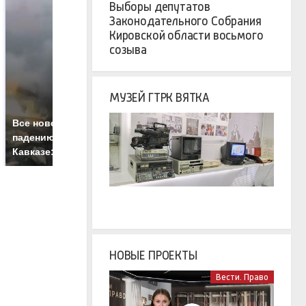
Выборы депутатов
Законодательного Собрания
Кировской области восьмого
созыва
МУЗЕЙ ГТРК ВЯТКА
Т
Все новости по
Как выглядит место
б
падению вертолета на
крушение вертолета на
ж
Кавказе: читать здесь
Кавказе: смотреть
НОВЫЕ ПРОЕКТЫ
Вести. Право