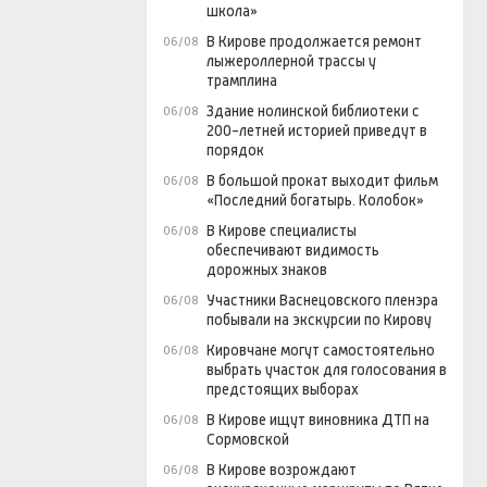
школа»
В Кирове продолжается ремонт
06/08
лыжероллерной трассы у
трамплина
Здание нолинской библиотеки с
06/08
200-летней историей приведут в
порядок
В большой прокат выходит фильм
06/08
«Последний богатырь. Колобок»
В Кирове специалисты
06/08
обеспечивают видимость
дорожных знаков
Участники Васнецовского пленэра
06/08
побывали на экскурсии по Кирову
Кировчане могут самостоятельно
06/08
выбрать участок для голосования в
предстоящих выборах
В Кирове ищут виновника ДТП на
06/08
Сормовской
В Кирове возрождают
06/08