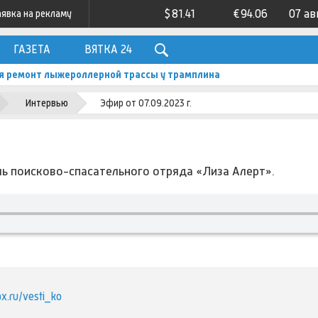
$
81.41
€
94.06
07 ав
аявка на рекламу
ГАЗЕТА
ВЯТКА 24
я ремонт лыжероллерной трассы у трамплина
Интервью
Эфир от 07.09.2023 г.
ь поисково-спасательного отряда «Лиза Алерт».
ax.ru/vesti_ko