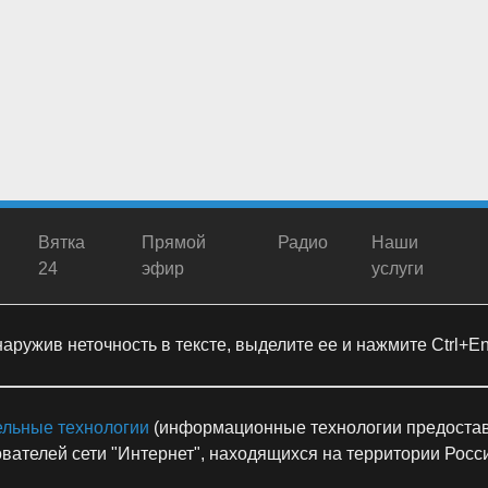
Вятка
Прямой
Радио
Наши
24
эфир
услуги
ружив неточность в тексте, выделите ее и нажмите Ctrl+Ent
ельные технологии
(информационные технологии предостав
вателей сети "Интернет", находящихся на территории Рос