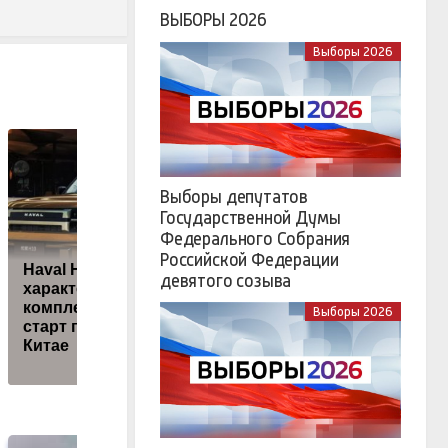
ВЫБОРЫ 2026
Выборы 2026
Выборы депутатов
Государственной Думы
Федерального Собрания
Российской Федерации
Haval H10:
девятого созыва
характеристики,
комплектации и
Адейеми перешел
Выборы 2026
старт продаж в
из "Боруссии" в
Китае
"Барселону"