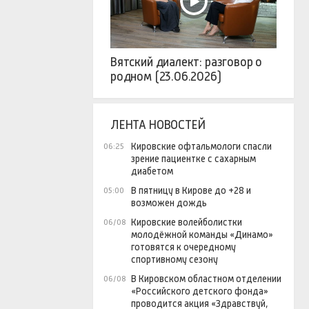
Вятский диалект: разговор о
родном (23.06.2026)
ЛЕНТА НОВОСТЕЙ
Кировские офтальмологи спасли
06:25
зрение пациентке с сахарным
диабетом
В пятницу в Кирове до +28 и
05:00
возможен дождь
Кировские волейболистки
06/08
молодёжной команды «Динамо»
готовятся к очередному
спортивному сезону
В Кировском областном отделении
06/08
«Российского детского фонда»
проводится акция «Здравствуй,