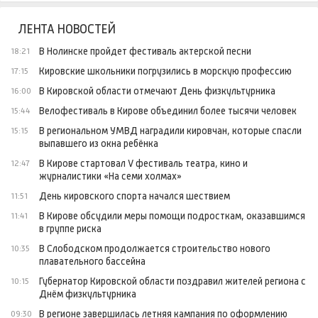
ЛЕНТА НОВОСТЕЙ
В Нолинске пройдет фестиваль актерской песни
18:21
Кировские школьники погрузились в морскую профессию
17:15
В Кировской области отмечают День физкультурника
16:00
Велофестиваль в Кирове объединил более тысячи человек
15:44
В региональном УМВД наградили кировчан, которые спасли
15:15
выпавшего из окна ребёнка
В Кирове стартовал V фестиваль театра, кино и
12:47
журналистики «На семи холмах»
День кировского спорта начался шествием
11:51
В Кирове обсудили меры помощи подросткам, оказавшимся
11:41
в группе риска
В Слободском продолжается строительство нового
10:35
плавательного бассейна
Губернатор Кировской области поздравил жителей региона с
10:15
Днём физкультурника
В регионе завершилась летняя кампания по оформлению
09:30