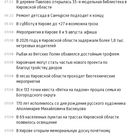
В деревне Павлово открылась 33-я модельная библиотека в
07:22
Кировской области
Ремонт детсада в Санчурске подходит к концу
06:22
В субботу в Кирове до +27 и возможна гроза
05:00
Мероприятия в Кирове 8 и 9 августа: афиша
07/08
В 2026 году в Кировской области задержали более 1,8 тыс.
07/08
нетрезвых водителей
Рыбак из Вятских Полян обзавелся достойным трофеем
07/08
Кировчане могут стать частью нового проекта по
07/08
благоустройству дворов
В лесах Кировской области проходят биотехнические
07/08
мероприятия
Все 133 точки квеста «Вятка на ладони» прошла семья из
07/08
Богородского округа
170 лет исполнилось со дня рождения русского художника
07/08
Аполлинария Михайловича Васнецова
В 69 населенных пунктах на трассах Кировской области
07/08
появилось освещение
В Кирове открыли мемориальную доску почётному
07/08