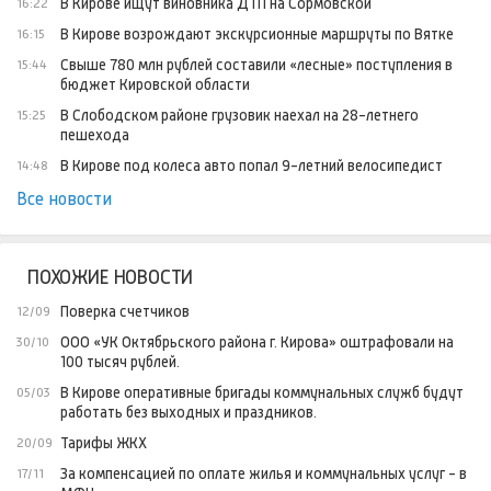
В Кирове ищут виновника ДТП на Сормовской
16:22
В Кирове возрождают экскурсионные маршруты по Вятке
16:15
Свыше 780 млн рублей составили «лесные» поступления в
15:44
бюджет Кировской области
В Слободском районе грузовик наехал на 28-летнего
15:25
пешехода
В Кирове под колеса авто попал 9-летний велосипедист
14:48
Все новости
ПОХОЖИЕ НОВОСТИ
Поверка счетчиков
12/09
ООО «УК Октябрьского района г. Кирова» оштрафовали на
30/10
100 тысяч рублей.
В Кирове оперативные бригады коммунальных служб будут
05/03
работать без выходных и праздников.
Тарифы ЖКХ
20/09
За компенсацией по оплате жилья и коммунальных услуг - в
17/11