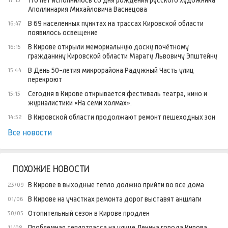
170 лет исполнилось со дня рождения русского художника
17:15
Аполлинария Михайловича Васнецова
В 69 населенных пунктах на трассах Кировской области
16:47
появилось освещение
В Кирове открыли мемориальную доску почётному
16:15
гражданину Кировской области Марату Львовичу Эпштейну
В День 50-летия микрорайона Радужный Часть улиц
15:44
перекроют
Сегодня в Кирове открывается фестиваль театра, кино и
15:15
журналистики «На семи холмах».
В Кировской области продолжают ремонт пешеходных зон
14:52
Все новости
ПОХОЖИЕ НОВОСТИ
В Кирове в выходные тепло должно прийти во все дома
23/09
В Кирове на участках ремонта дорог выставят аншлаги
01/06
Отопительный сезон в Кирове продлен
30/05
Проблемная теплотрасса на улице Ленина города Кирова
11/08