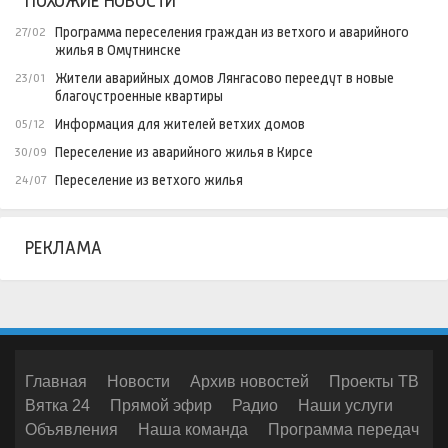
ПОХОЖИЕ НОВОСТИ
Программа переселения граждан из ветхого и аварийного
27/02
жилья в Омутнинске
Жители аварийных домов Лянгасово переедут в новые
23/01
благоустроенные квартиры
Информация для жителей ветхих домов
05/12
Переселение из аварийного жилья в Кирсе
30/09
Переселение из ветхого жилья
24/07
РЕКЛАМА
Главная
Новости
Архив новостей
Проекты ТВ
Вятка 24
Прямой эфир
Радио
Наши услуги
Объявления
Наша команда
Программа передач