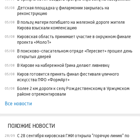
Детская площадка у филармонии закрылась на
05/08
реконструкцию
В пользу матери погибшего на железной дороге жителя
05/08
Кирова взыскали компенсацию
Кировская область принимает участие в окружном финале
05/08
проекта «МолоТ»
В поисково-спасательном отряде «Пересвет» прошел день
05/08
открытых дверей
В Кирове на набережной Грина делают ливневку
05/08
Киров готовится принять финал фестиваля уличного
05/08
искусства ПФО «ФормАрт»
Более 2 км дороги к селу Рождественскому в Уржумском
05/08
районе отремонтировали
Все новости
ПОХОЖИЕ НОВОСТИ
С 28 сентября кировская ГЖИ открыла "горячую линию" по
28/09