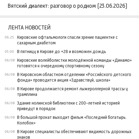
Вятский диалект: разговор о родном (23.06.2026)
ЛЕНТА НОВОСТЕЙ
Кировские офтальмологи спасли зрение пациентке с
06:25
сахарным диабетом
В пятницу в Кирове до +28 и возможен дождь
05:00
Кировские волейболистки молодёжной команды «Динамо»
06/08
готовятся к очередному спортивному сезону
В Кировском областном отделении «Российского детского
06/08
фонда» проводится акция «Здравствуй, школа»
В Кирове продолжается ремонт лыжероллерной трассы у
06/08
трамплина
Здание нолинской библиотеки с 200-летней историей
06/08
приведут в порядок
В большой прокат выходит фильм «Последний богатырь.
06/08
Колобок»
В Кирове специалисты обеспечивают видимость дорожных
06/08
знаков