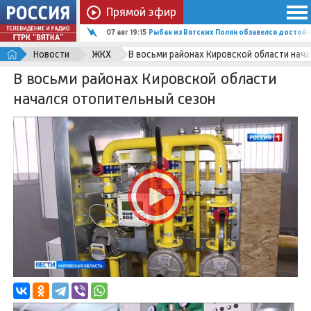
Прямой эфир
07 авг 19:15
Рыбак из Вятских Полян обзавелся досто
Новости
ЖКХ
В восьми районах Кировской области нач
В восьми районах Кировской области
начался отопительный сезон