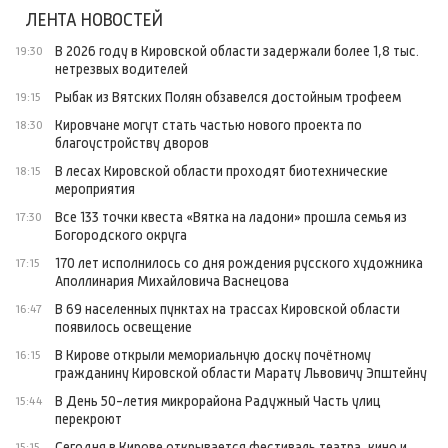
ЛЕНТА НОВОСТЕЙ
В 2026 году в Кировской области задержали более 1,8 тыс.
19:30
нетрезвых водителей
Рыбак из Вятских Полян обзавелся достойным трофеем
19:15
Кировчане могут стать частью нового проекта по
18:30
благоустройству дворов
В лесах Кировской области проходят биотехнические
18:15
мероприятия
Все 133 точки квеста «Вятка на ладони» прошла семья из
17:30
Богородского округа
170 лет исполнилось со дня рождения русского художника
17:15
Аполлинария Михайловича Васнецова
В 69 населенных пунктах на трассах Кировской области
16:47
появилось освещение
В Кирове открыли мемориальную доску почётному
16:15
гражданину Кировской области Марату Львовичу Эпштейну
В День 50-летия микрорайона Радужный Часть улиц
15:44
перекроют
Сегодня в Кирове открывается фестиваль театра, кино и
15:15