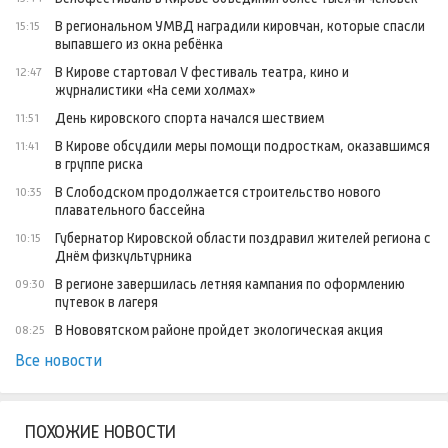
В региональном УМВД наградили кировчан, которые спасли
15:15
выпавшего из окна ребёнка
В Кирове стартовал V фестиваль театра, кино и
12:47
журналистики «На семи холмах»
День кировского спорта начался шествием
11:51
В Кирове обсудили меры помощи подросткам, оказавшимся
11:41
в группе риска
В Слободском продолжается строительство нового
10:35
плавательного бассейна
Губернатор Кировской области поздравил жителей региона с
10:15
Днём физкультурника
В регионе завершилась летняя кампания по оформлению
09:30
путевок в лагеря
В Нововятском районе пройдет экологическая акция
08:25
Все новости
ПОХОЖИЕ НОВОСТИ