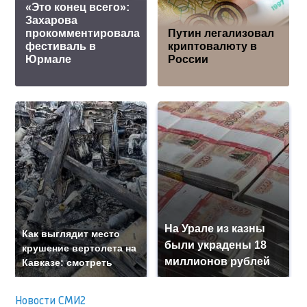
«Это конец всего»:
Захарова
прокомментировала
Путин легализовал
фестиваль в
криптовалюту в
Юрмале
России
На Урале из казны
Как выглядит место
были украдены 18
крушение вертолета на
миллионов рублей
Кавказе: смотреть
Новости СМИ2