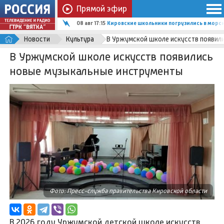
Прямой эфир
08 авг 17:15
Кировские школьники погрузились в мор
Новости
Культура
В Уржумской школе искусств появил
В Уржумской школе искусств появились
новые музыкальные инструменты
Фото: Пресс-служба правительства Кировской области
В 2026 году Уржумской детской школе искусств