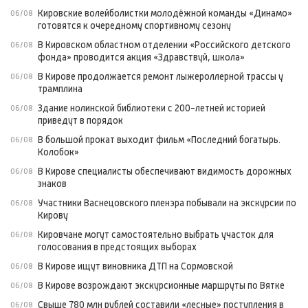
Кировские волейболистки молодёжной команды «Динамо»
06/08
готовятся к очередному спортивному сезону
В Кировском областном отделении «Российского детского
06/08
фонда» проводится акция «Здравствуй, школа»
В Кирове продолжается ремонт лыжероллерной трассы у
06/08
трамплина
Здание нолинской библиотеки с 200-летней историей
06/08
приведут в порядок
В большой прокат выходит фильм «Последний богатырь.
06/08
Колобок»
В Кирове специалисты обеспечивают видимость дорожных
06/08
знаков
Участники Васнецовского пленэра побывали на экскурсии по
06/08
Кирову
Кировчане могут самостоятельно выбрать участок для
06/08
голосования в предстоящих выборах
В Кирове ищут виновника ДТП на Сормовской
06/08
В Кирове возрождают экскурсионные маршруты по Вятке
06/08
Свыше 780 млн рублей составили «лесные» поступления в
06/08