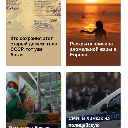
Кто сохранил этот
старый документ из
Раскрыта причина
СССР, тот уже
аномальной жары в
богач…
Европе
СМИ: В Химках на
полицейскую
В магазинах России