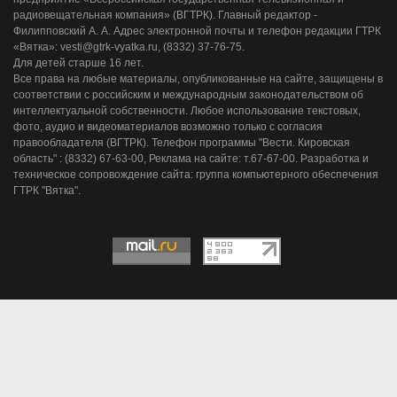
радиовещательная компания» (ВГТРК). Главный редактор -
Филипповский А. А. Адрес электронной почты и телефон редакции ГТРК
«Вятка»: vesti@gtrk-vyatka.ru, (8332) 37-76-75.
Для детей старше 16 лет.
Все права на любые материалы, опубликованные на сайте, защищены в
соответствии с российским и международным законодательством об
интеллектуальной собственности. Любое использование текстовых,
фото, аудио и видеоматериалов возможно только с согласия
правообладателя (ВГТРК). Телефон программы "Вести. Кировская
область" : (8332) 67-63-00, Реклама на сайте: т.67-67-00. Разработка и
техническое сопровождение сайта: группа компьютерного обеспечения
ГТРК "Вятка".