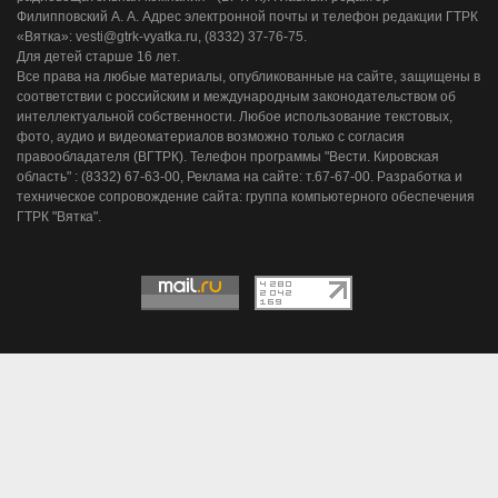
Филипповский А. А. Адрес электронной почты и телефон редакции ГТРК
«Вятка»: vesti@gtrk-vyatka.ru, (8332) 37-76-75.
Для детей старше 16 лет.
Все права на любые материалы, опубликованные на сайте, защищены в
соответствии с российским и международным законодательством об
интеллектуальной собственности. Любое использование текстовых,
фото, аудио и видеоматериалов возможно только с согласия
правообладателя (ВГТРК). Телефон программы "Вести. Кировская
область" : (8332) 67-63-00, Реклама на сайте: т.67-67-00. Разработка и
техническое сопровождение сайта: группа компьютерного обеспечения
ГТРК "Вятка".