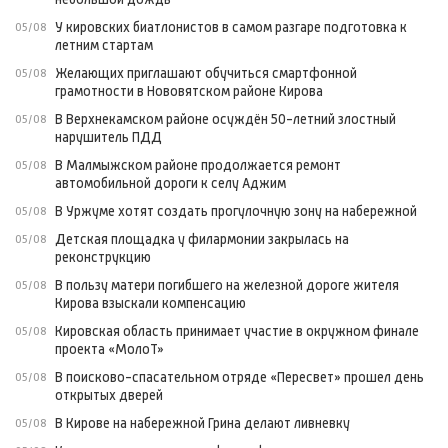
У кировских биатлонистов в самом разгаре подготовка к
05/08
летним стартам
Желающих приглашают обучиться смартфонной
05/08
грамотности в Нововятском районе Кирова
В Верхнекамском районе осуждён 50-летний злостный
05/08
нарушитель ПДД
В Малмыжском районе продолжается ремонт
05/08
автомобильной дороги к селу Аджим
В Уржуме хотят создать прогулочную зону на набережной
05/08
Детская площадка у филармонии закрылась на
05/08
реконструкцию
В пользу матери погибшего на железной дороге жителя
05/08
Кирова взыскали компенсацию
Кировская область принимает участие в окружном финале
05/08
проекта «МолоТ»
В поисково-спасательном отряде «Пересвет» прошел день
05/08
открытых дверей
В Кирове на набережной Грина делают ливневку
05/08