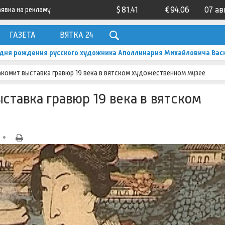
$
81.41
€
94.06
07 ав
аявка на рекламу
ГАЗЕТА
ВЯТКА 24
о дня рождения русского художника Аполлинария Михайловича Вас
акомит выставка гравюр 19 века в вятском художественном музее
ставка гравюр 19 века в вятском