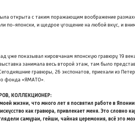
была открыта с таким поражающим воображение размахо
ли по-японски, и щедрое угощение на любой вкус, и вни
ад уже показывал кировчанам японскую гравюру 19 века
 выставка занимала весь второй этаж, там было предста
Сегодняшние гравюры, 26 экспонатов, приехали из Петер
го фонда «ЯМАТО».
РОВ, КОЛЛЕКЦИОНЕР:
моей жизни, что много лет я посвятил работе в Японии
искусство как гравюра, привлекает меня. Это словно к
глядели самураи, гейши, чайная церемония, всё это м