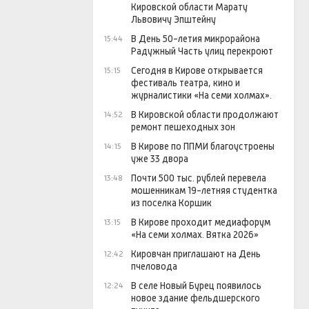
Кировской области Марату
Львовичу Эпштейну
В День 50-летия микрорайона
15:44
Радужный Часть улиц перекроют
Сегодня в Кирове открывается
15:15
фестиваль театра, кино и
журналистики «На семи холмах».
В Кировской области продолжают
14:52
ремонт пешеходных зон
В Кирове по ППМИ благоустроены
14:15
уже 33 двора
Почти 500 тыс. рублей перевела
13:48
мошенникам 19-летняя студентка
из поселка Коршик
В Кирове проходит медиафорум
13:15
«На семи холмах. Вятка 2026»
Кировчан приглашают на День
12:42
пчеловода
В селе Новый Бурец появилось
12:24
новое здание фельдшерского