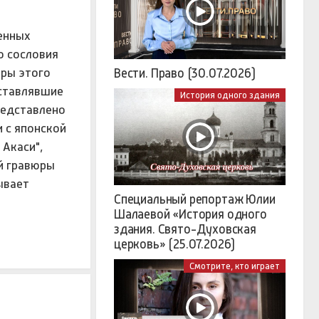
енных
о сословия
нры этого
Вести. Право (30.07.2026)
дставлявшие
История одного здания
редставлено
 с японской
 Акаси",
й гравюры
ывает
Специальный репортаж Юлии
Шалаевой «История одного
здания. Свято-Духовская
церковь» (25.07.2026)
Смотрите, кто играет