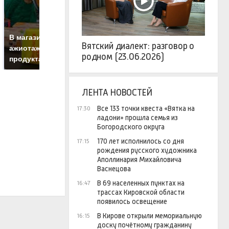
СМИ: В Химках на
полицейскую
Г
В магазинах России
Вятский диалект: разговор о
машину напали и
п
ажиотаж из-за этого
родном (23.06.2026)
подожгли.
Р
продукта: что купить?
ЛЕНТА НОВОСТЕЙ
Все 133 точки квеста «Вятка на
17:30
ладони» прошла семья из
Богородского округа
170 лет исполнилось со дня
17:15
рождения русского художника
Аполлинария Михайловича
Васнецова
В 69 населенных пунктах на
16:47
трассах Кировской области
появилось освещение
В Кирове открыли мемориальную
16:15
доску почётному гражданину