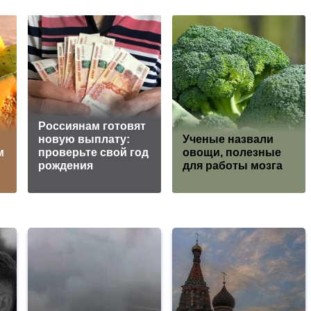
Россиянам готовят
новую выплату:
Ученые назвали
м
проверьте свой год
овощи, полезные
рождения
для работы мозга