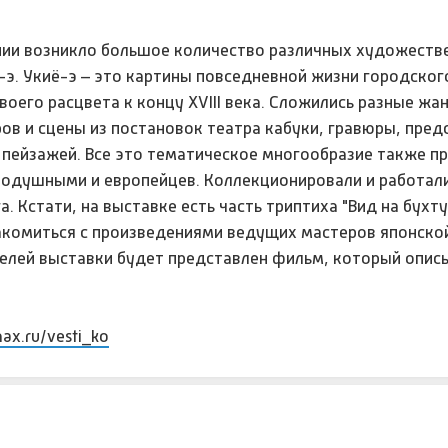
онии возникло большое количество различных художеств
ё-э. Укиё-э – это картины повседневной жизни городског
воего расцвета к концу XVIII века. Сложились разные жа
ров и сцены из постановок театра кабуки, гравюры, пре
 пейзажей. Все это тематическое многообразие также п
внодушными и европейцев. Коллекционировали и работали
. Кстати, на выставке есть часть триптиха "Вид на бухту
накомиться с произведениями ведущих мастеров японско
телей выставки будет представлен фильм, который опис
max.ru/vesti_ko