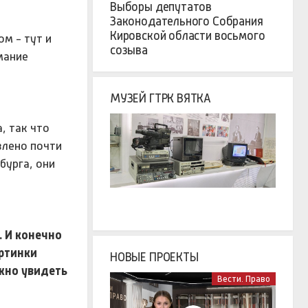
Выборы депутатов
Законодательного Собрания
Кировской области восьмого
м - тут и
созыва
мание
МУЗЕЙ ГТРК ВЯТКА
, так что
влено почти
бурга, они
. И конечно
артинки
НОВЫЕ ПРОЕКТЫ
ожно увидеть
Вести. Право