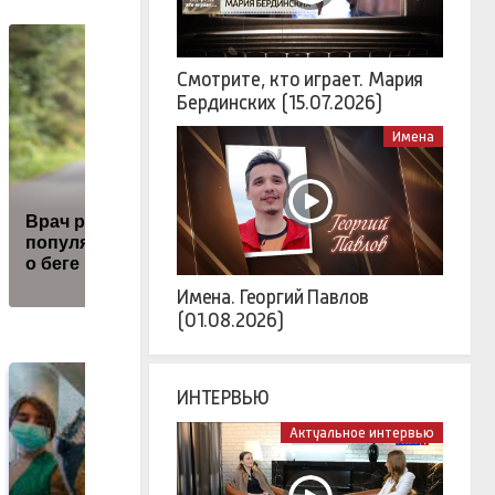
Смотрите, кто играет. Мария
Бердинских (15.07.2026)
Имена
Молдова: Санду
В
Врач развеяла
окончательно
популярный миф
«придушила»
о беге
Гагаузию
Имена. Георгий Павлов
(01.08.2026)
ИНТЕРВЬЮ
Актуальное интервью