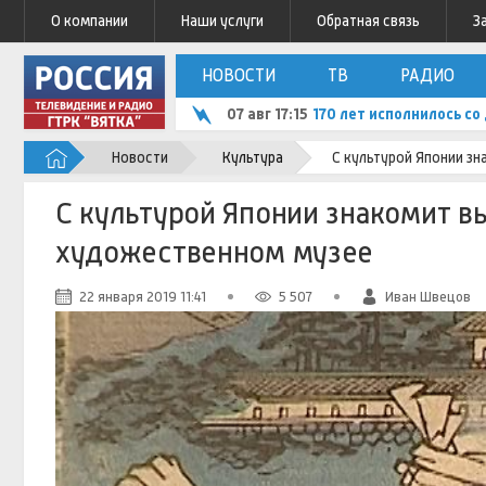
О компании
Наши услуги
Обратная связь
З
НОВОСТИ
ТВ
РАДИО
07 авг 17:15
170 лет исполнилось с
Новости
Культура
С культурой Японии зн
С культурой Японии знакомит вы
художественном музее
22 января 2019 11:41
5 507
Иван Швецов