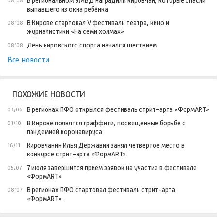
В региональном УМВД наградили кировчан, которые спасли
08/08
выпавшего из окна ребёнка
В Кирове стартовал V фестиваль театра, кино и
08/08
журналистики «На семи холмах»
День кировского спорта начался шествием
08/08
Все новости
ПОХОЖИЕ НОВОСТИ
В регионах ПФО открылся фестиваль стрит-арта «ФормART»
03/06
В Кирове появятся граффити, посвященные борьбе с
01/10
пандемией коронавируса
Кировчанин Илья Державин занял четвертое место в
16/11
конкурсе стрит-арта «ФормАRТ».
7 июля завершится прием заявок на участие в фестивале
05/07
«ФормART»
В регионах ПФО стартовал фестиваль стрит-арта
08/07
«ФормARТ».