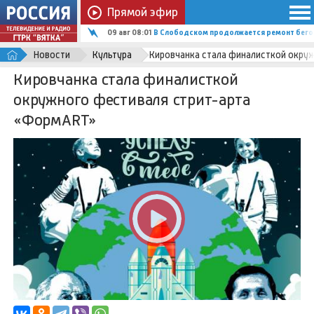
Прямой эфир
09 авг 08:01
В Слободском продолжается ремонт бего
Новости
Культура
Кировчанка стала финалисткой окру
Кировчанка стала финалисткой
окружного фестиваля стрит-арта
«ФормART»