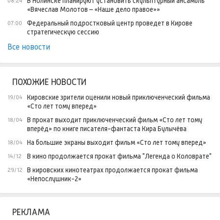
В Нолинске планируют установить скульптурный ансамбль
08:24
«Вячеслав Молотов – «Наше дело правое»»
Федеральный подростковый центр проведет в Кирове
07:00
стратегическую сессию
Все новости
ПОХОЖИЕ НОВОСТИ
Кировские зрители оценили новый приключенческий фильма
19/04
«Сто лет тому вперед»
В прокат выходит приключенческий фильм «Сто лет тому
18/04
вперёд» по книге писателя-фантаста Кира Булычёва
На большие экраны выходит фильм «Сто лет тому вперед»
18/04
В кино продолжается прокат фильма "Легенда о Коловрате"
14/12
В кировских кинотеатрах продолжается прокат фильма
29/12
«Непослушник-2»
РЕКЛАМА