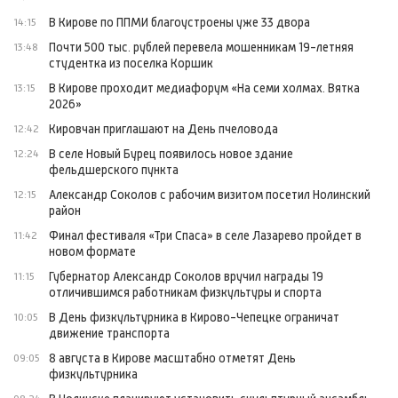
В Кирове по ППМИ благоустроены уже 33 двора
14:15
Почти 500 тыс. рублей перевела мошенникам 19-летняя
13:48
студентка из поселка Коршик
В Кирове проходит медиафорум «На семи холмах. Вятка
13:15
2026»
Кировчан приглашают на День пчеловода
12:42
В селе Новый Бурец появилось новое здание
12:24
фельдшерского пункта
Александр Соколов с рабочим визитом посетил Нолинский
12:15
район
Финал фестиваля «Три Спаса» в селе Лазарево пройдет в
11:42
новом формате
Губернатор Александр Соколов вручил награды 19
11:15
отличившимся работникам физкультуры и спорта
В День физкультурника в Кирово-Чепецке ограничат
10:05
движение транспорта
8 августа в Кирове масштабно отметят День
09:05
физкультурника