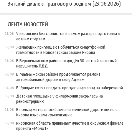
Вятский диалект: разговор о родном (23.06.2026)
ЛЕНТА НОВОСТЕЙ
У кировских биатлонистов в самом разгаре подготовка к
05/08
летним стартам
Желающих приглашают обучиться смартфонной
05/08
грамотности в Нововятском районе Кирова
В Верхнекамском районе осуждён 50-летний злостный
05/08
нарушитель ПДД
В Малмыжском районе продолжается ремонт
05/08
автомобильной дороги к селу Аджим
В Уржуме хотят создать прогулочную зону на набережной
05/08
Детская площадка у филармонии закрылась на
05/08
реконструкцию
В пользу матери погибшего на железной дороге жителя
05/08
Кирова взыскали компенсацию
Кировская область принимает участие в окружном финале
05/08
проекта «МолоТ»