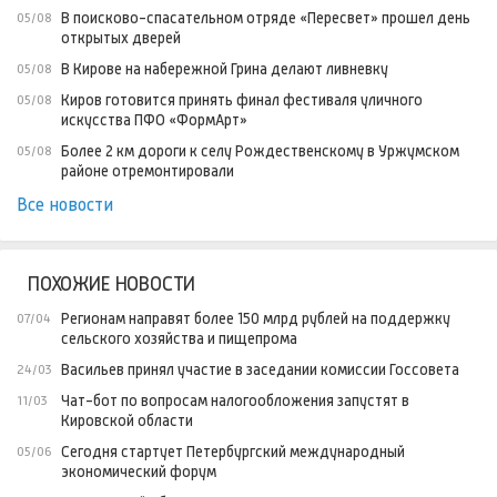
В поисково-спасательном отряде «Пересвет» прошел день
05/08
открытых дверей
В Кирове на набережной Грина делают ливневку
05/08
Киров готовится принять финал фестиваля уличного
05/08
искусства ПФО «ФормАрт»
Более 2 км дороги к селу Рождественскому в Уржумском
05/08
районе отремонтировали
Все новости
ПОХОЖИЕ НОВОСТИ
Регионам направят более 150 млрд рублей на поддержку
07/04
сельского хозяйства и пищепрома
Васильев принял участие в заседании комиссии Госсовета
24/03
Чат-бот по вопросам налогообложения запустят в
11/03
Кировской области
Сегодня стартует Петербургский международный
05/06
экономический форум