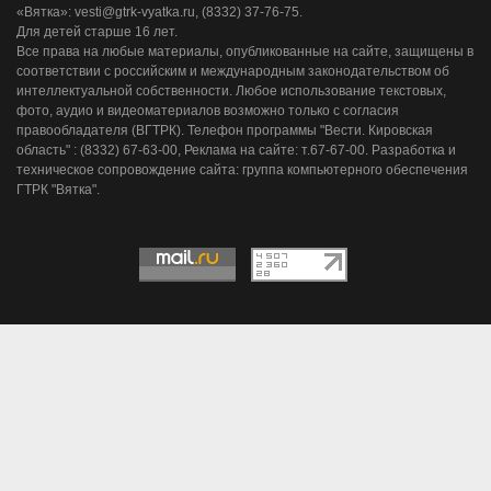
«Вятка»: vesti@gtrk-vyatka.ru, (8332) 37-76-75.
Для детей старше 16 лет.
Все права на любые материалы, опубликованные на сайте, защищены в
соответствии с российским и международным законодательством об
интеллектуальной собственности. Любое использование текстовых,
фото, аудио и видеоматериалов возможно только с согласия
правообладателя (ВГТРК). Телефон программы "Вести. Кировская
область" : (8332) 67-63-00, Реклама на сайте: т.67-67-00. Разработка и
техническое сопровождение сайта: группа компьютерного обеспечения
ГТРК "Вятка".