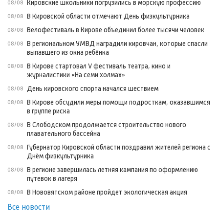
Кировские школьники погрузились в морскую профессию
08/08
В Кировской области отмечают День физкультурника
08/08
Велофестиваль в Кирове объединил более тысячи человек
08/08
В региональном УМВД наградили кировчан, которые спасли
08/08
выпавшего из окна ребёнка
В Кирове стартовал V фестиваль театра, кино и
08/08
журналистики «На семи холмах»
День кировского спорта начался шествием
08/08
В Кирове обсудили меры помощи подросткам, оказавшимся
08/08
в группе риска
В Слободском продолжается строительство нового
08/08
плавательного бассейна
Губернатор Кировской области поздравил жителей региона с
08/08
Днём физкультурника
В регионе завершилась летняя кампания по оформлению
08/08
путевок в лагеря
В Нововятском районе пройдет экологическая акция
08/08
Все новости