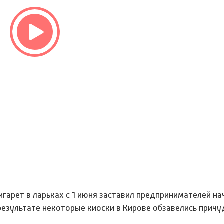
игарет в ларьках с 1 июня заставил предпринимателей на
результате некоторые киоски в Кирове обзавелись прич