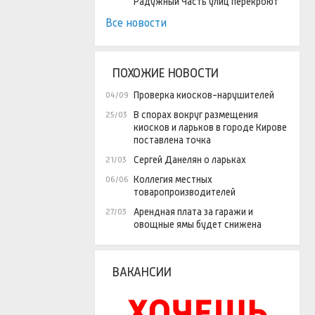
Радужный Часть улиц перекроют
Все новости
ПОХОЖИЕ НОВОСТИ
Проверка киосков-нарушителей
04/09
В спорах вокруг размещения
25/03
киосков и ларьков в городе Кирове
поставлена точка
Сергей Данелян о ларьках
21/03
Коллегия местных
06/06
товаропроизводителей
Арендная плата за гаражи и
27/03
овощные ямы будет снижена
ВАКАНСИИ