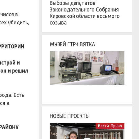
Выборы депутатов
Законодательного Собрания
чился в
Кировской области восьмого
сех убедить,
созыва
МУЗЕЙ ГТРК ВЯТКА
РРИТОРИИ
истрой и
 он и решил
рода. Есть
ся в
НОВЫЕ ПРОЕКТЫ
Вести. Право
 РАЙОНУ