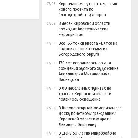
Кировчане могут стать частью
07/08
нового проекта по
благоустройству дворов
В лесах Кировской области
07/08
проходят биотехнические
мероприятия
Все 133 точки квеста «Вятка на
07/08
ладони» прошла семья из
Богородского округа
170 лет исполнилось со дня
07/08
рождения русского художника
Аполлинария Михайловича
Васнецова
В 69 населенных пунктах на
07/08
трассах Кировской области
появилось освещение
В Кирове открыли мемориальную
07/08
доску почётному гражданину
Кировской области Марату
Львовичу Эпштейну
В День 50-летия микрорайона
07/08