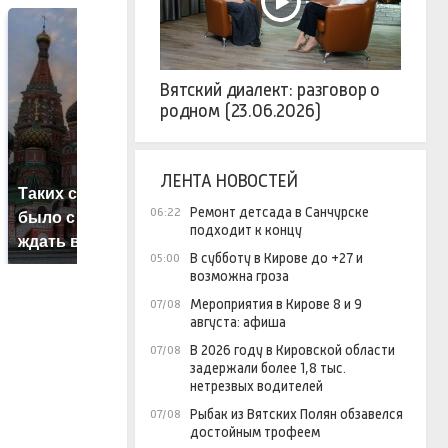
Вятский диалект: разговор о
родном (23.06.2026)
С
ЛЕНТА НОВОСТЕЙ
Таких событий не
п
В магазинах России
Ремонт детсада в Санчурске
06:22
было с 1945: чего
м
ажиотаж из-за этого
подходит к концу
ждать всем нам?
п
продукта: что купить?
В субботу в Кирове до +27 и
05:00
возможна гроза
Мероприятия в Кирове 8 и 9
07/08
августа: афиша
В 2026 году в Кировской области
07/08
задержали более 1,8 тыс.
нетрезвых водителей
Рыбак из Вятских Полян обзавелся
07/08
достойным трофеем