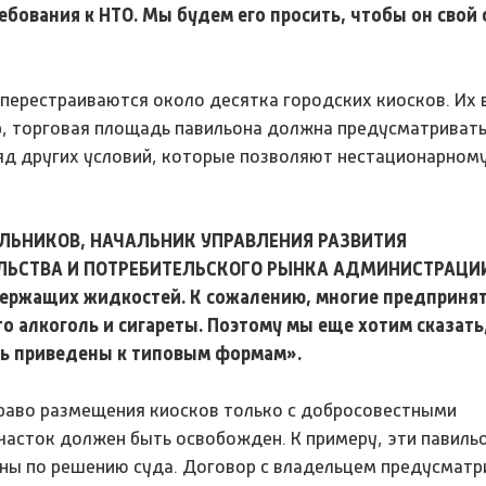
ебования к НТО. Мы будем его просить, чтобы он свой
 перестраиваются около десятка городских киосков. Их
р, торговая площадь павильона должна предусматриват
ряд других условий, которые позволяют нестационарном
ЛЬНИКОВ, НАЧАЛЬНИК УПРАВЛЕНИЯ РАЗВИТИЯ
ЬСТВА И ПОТРЕБИТЕЛЬСКОГО РЫНКА АДМИНИСТРАЦИИ 
одержащих жидкостей. К сожалению, многие предприня
то алкоголь и сигареты. Поэтому мы еще хотим сказать,
ь приведены к типовым формам».
право размещения киосков только с добросовестными
часток должен быть освобожден. К примеру, эти павиль
ны по решению суда. Договор с владельцем предусматр