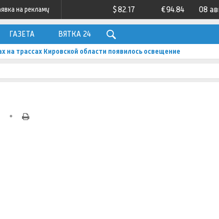
$
82.17
€
94.84
08 ав
аявка на рекламу
ГАЗЕТА
ВЯТКА 24
ах на трассах Кировской области появилось освещение