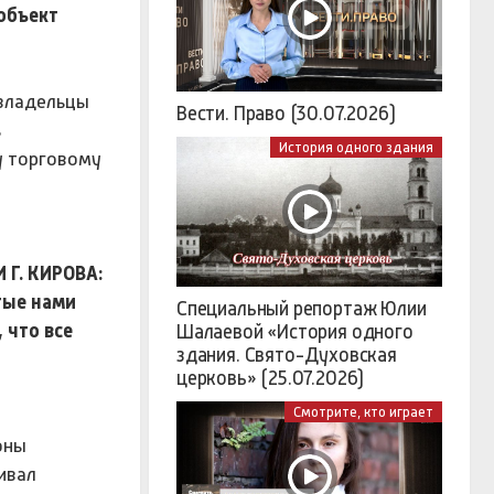
 объект
 владельцы
Вести. Право (30.07.2026)
ь
История одного здания
у торговому
Г. КИРОВА:
тые нами
Специальный репортаж Юлии
 что все
Шалаевой «История одного
здания. Свято-Духовская
церковь» (25.07.2026)
Смотрите, кто играет
оны
ивал