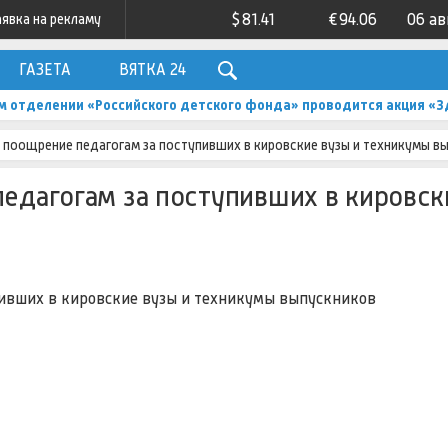
$
81.41
€
94.06
06 ав
аявка на рекламу
ГАЗЕТА
ВЯТКА 24
м отделении «Российского детского фонда» проводится акция «З
т поощрение педагогам за поступивших в кировские вузы и техникумы в
педагогам за поступивших в кировск