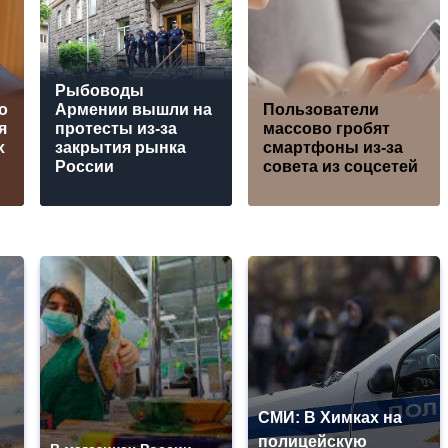
Рыбоводы
о
Армении вышли на
Пользователи
я
протесты из-за
массово гробят
х
закрытия рынка
смартфоны из-за
России
совета из соцсетей
СМИ: В Химках на
полицейскую