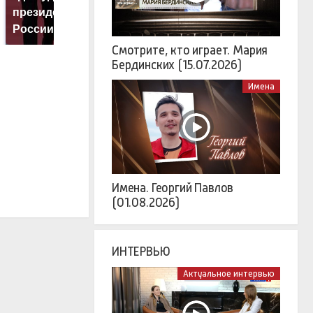
президентов США и
никто не ждал: как
б
России: Европа?
так?!
м
Смотрите, кто играет. Мария
Бердинских (15.07.2026)
Имена
Имена. Георгий Павлов
(01.08.2026)
ИНТЕРВЬЮ
Актуальное интервью