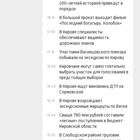
200-летней историей приведут в
порядок
В большой прокат выходит фильм
18:15
«Последний богатырь. Колобок»
В Кирове специалисты
17:30
обеспечивают видимость
дорожных знаков
Участники Васнецовского пленэра
17:15
побывали на экскурсии по Кирову
Кировчане могут самостоятельно
16:50
выбрать участок для голосования в
предстоящих выборах
В Кирове ищут виновника ДТП на
16:22
Сормовской
В Кирове возрождают
16:15
экскурсионные маршруты по Вятке
Свыше 780 млн рублей составили
15:44
«лесные» поступления в бюджет
Кировской области
В Слободском районе грузовик
15:25