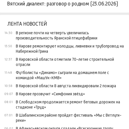
Вятский диалект: разговор о родном (23.06.2026)
ЛЕНТА НОВОСТЕЙ
В регионе почти на четверть увеличилась
14:30
производительность Яранской птицефабрики
В Кирове ремонтируют колодцы, ливневки и трубопровод на
13:50
Набережной Грина
В Кировской области отметили 70-летие строительной
12:37
отрасли
Футболисты «Динамо» сыграли на домашнем поле с
11:48
командой «МашУк-КМВ»
В Кировской области 8 августа ликвидировали 2 пожара
10:58
В Кирове прозвучит «Симфония звёзд»
09:07
В Слободском продолжается ремонт беговых дорожек на
08:01
стадионе «Труд»
В Шабалинском районе пройдет фестиваль «Мы с Ветлуги-
07:01
реки»
В Афанасьевском округе создали «Всесезонную тропу
06:02