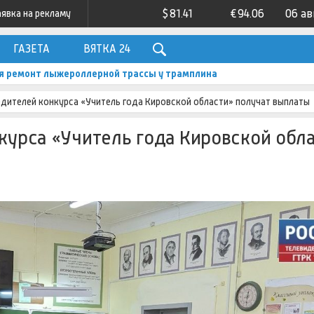
$
81.41
€
94.06
06 ав
аявка на рекламу
ГАЗЕТА
ВЯТКА 24
я ремонт лыжероллерной трассы у трамплина
бедителей конкурса «Учитель года Кировской области» получат выплаты
нкурса «Учитель года Кировской обл