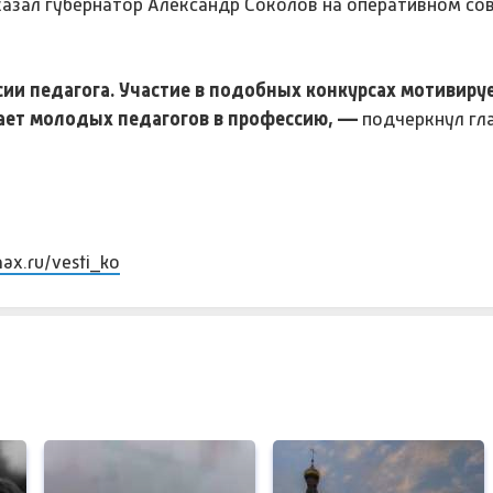
сказал губернатор Александр Соколов на оперативном со
и педагога. Участие в подобных конкурсах мотивиру
ает молодых педагогов в профессию, —
подчеркнул гла
max.ru/vesti_ko