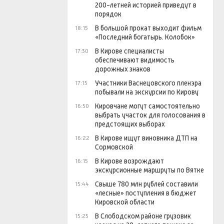
200-летней историей приведут в
порядок
В большой прокат выходит фильм
18:15
«Последний богатырь. Колобок»
В Кирове специалисты
17:30
обеспечивают видимость
дорожных знаков
Участники Васнецовского пленэра
17:15
побывали на экскурсии по Кирову
Кировчане могут самостоятельно
16:50
выбрать участок для голосования в
предстоящих выборах
В Кирове ищут виновника ДТП на
16:22
Сормовской
В Кирове возрождают
16:15
экскурсионные маршруты по Вятке
Свыше 780 млн рублей составили
15:44
«лесные» поступления в бюджет
Кировской области
В Слободском районе грузовик
15:25