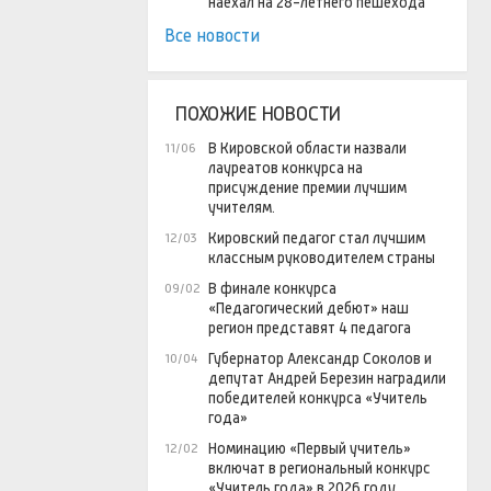
наехал на 28-летнего пешехода
Все новости
ПОХОЖИЕ НОВОСТИ
В Кировской области назвали
11/06
лауреатов конкурса на
присуждение премии лучшим
учителям.
Кировский педагог стал лучшим
12/03
классным руководителем страны
В финале конкурса
09/02
«Педагогический дебют» наш
регион представят 4 педагога
Губернатор Александр Соколов и
10/04
депутат Андрей Березин наградили
победителей конкурса «Учитель
года»
Номинацию «Первый учитель»
12/02
включат в региональный конкурс
«Учитель года» в 2026 году