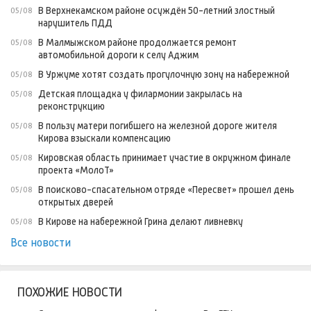
В Верхнекамском районе осуждён 50-летний злостный
05/08
нарушитель ПДД
В Малмыжском районе продолжается ремонт
05/08
автомобильной дороги к селу Аджим
В Уржуме хотят создать прогулочную зону на набережной
05/08
Детская площадка у филармонии закрылась на
05/08
реконструкцию
В пользу матери погибшего на железной дороге жителя
05/08
Кирова взыскали компенсацию
Кировская область принимает участие в окружном финале
05/08
проекта «МолоТ»
В поисково-спасательном отряде «Пересвет» прошел день
05/08
открытых дверей
В Кирове на набережной Грина делают ливневку
05/08
Все новости
ПОХОЖИЕ НОВОСТИ