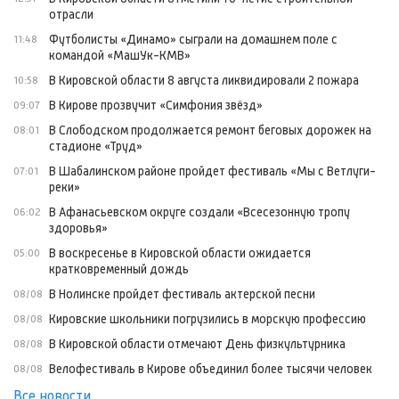
отрасли
Футболисты «Динамо» сыграли на домашнем поле с
11:48
командой «МашУк-КМВ»
В Кировской области 8 августа ликвидировали 2 пожара
10:58
В Кирове прозвучит «Симфония звёзд»
09:07
В Слободском продолжается ремонт беговых дорожек на
08:01
стадионе «Труд»
В Шабалинском районе пройдет фестиваль «Мы с Ветлуги-
07:01
реки»
В Афанасьевском округе создали «Всесезонную тропу
06:02
здоровья»
В воскресенье в Кировской области ожидается
05:00
кратковременный дождь
В Нолинске пройдет фестиваль актерской песни
08/08
Кировские школьники погрузились в морскую профессию
08/08
В Кировской области отмечают День физкультурника
08/08
Велофестиваль в Кирове объединил более тысячи человек
08/08
Все новости