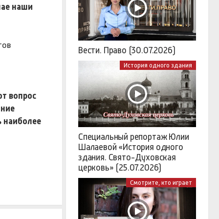
чае наши
тов
Вести. Право (30.07.2026)
История одного здания
от вопрос
ание
ь наиболее
Специальный репортаж Юлии
Шалаевой «История одного
здания. Свято-Духовская
церковь» (25.07.2026)
Смотрите, кто играет