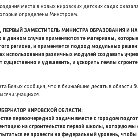
создания места в новых кировских детских садах оказал
которые определены Минстроем.
, ПЕРВЫЙ ЗАМЕСТИТЕЛЬ МИНИСТРА ОБРАЗОВАНИЯ И НА
о в данном случае применяются те материалы, которы
того региона, и применяется подход модульных решен
ах использования различных модулей создавать учр
т существенно и удешевить, и ускорить темпы строите
ита Белых сообщил, что в ближайшие десять в области б
тысячи учащихся.
УБЕРНАТОР КИРОВСКОЙ ОБЛАСТИ:
естве первоочередной задачи вместе с городом подго
нтацию на строительство первой школы, которую мы 
пытаться ее провести на федеральный уровень, чтобы