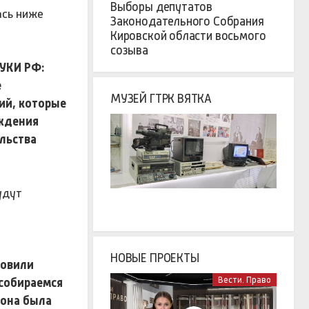
Выборы депутатов
ась ниже
Законодательного Собрания
Кировской области восьмого
созыва
УКИ РФ:
е
МУЗЕЙ ГТРК ВЯТКА
ий, которые
еждения
льства
удут
НОВЫЕ ПРОЕКТЫ
товили
Вести. Право
собираемся
 она была