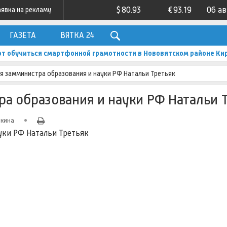
$
80.93
€
93.19
06 а
аявка на рекламу
ГАЗЕТА
ВЯТКА 24
 обучиться смартфонной грамотности в Нововятском районе Ки
 замминистра образования и науки РФ Натальи Третьяк
 образования и науки РФ Натальи 
лкина