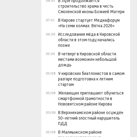
В Лузе продолжается
08:03
строительство храма в честь
Смоленской иконы Божией Матери
В Кирове стартует Медиафорум
07:01
«На семи холмах. Вятка 2026»
Исследования мёда в Кировской
06:00
области в этом году начались
позже
В четверг в Кировской области
05:00
местами возможен небольшой
дождь
У кировских биатлонистов в самом
05/08
разгаре подготовка к летним
стартам
Желающих приглашают обучиться
05/08
смартфонной грамотности в
Нововятском районе Кирова
В Верхнекамском районе осуждён
05/08
50-летний злостный нарушитель
ПДД
В Малмыжском районе
05/08