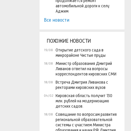
продолжается ремонт
автомобильной дороги к селу
Аджим
Все новости
ПОХОЖИЕ НОВОСТИ
Открытие детского сада в
19/08
микрорайоне Чистые пруды
Министр образования Дмитрий
18/08
Ливанов ответил на вопросы
корреспондентов кировских СМИ
Встреча Дмитрия Ливанова с
18/08
ректорами кировских вузов
Кировская область получит 130
04/02
млн. рублей на модернизацию
детских садов.
Совещание по вопросам развития
18/08
региональной образовательной
системы с участием Министра
образования и науки РФ Дмитрия