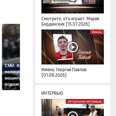
Смотрите, кто играет. Мария
Бердинских (15.07.2026)
Имена
СМИ: В Химках на
Имена. Георгий Павлов
полицейскую
Где будет встреча
Т
(01.08.2026)
машину напали и
президентов США и
н
подожгли.
России: Европа?
т
ИНТЕРВЬЮ
Актуальное интервью