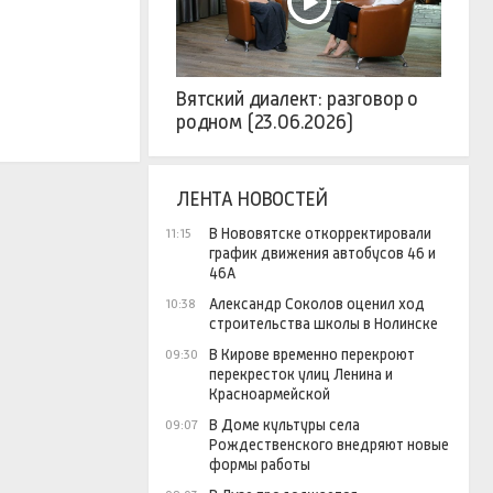
Вятский диалект: разговор о
родном (23.06.2026)
ЛЕНТА НОВОСТЕЙ
В Нововятске откорректировали
11:15
график движения автобусов 46 и
46А
Александр Соколов оценил ход
10:38
строительства школы в Нолинске
В Кирове временно перекроют
09:30
перекресток улиц Ленина и
Красноармейской
В Доме культуры села
09:07
Рождественского внедряют новые
формы работы