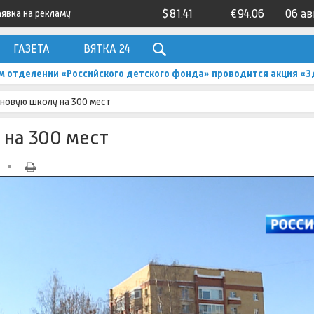
$
81.41
€
94.06
06 ав
аявка на рекламу
ГАЗЕТА
ВЯТКА 24
м отделении «Российского детского фонда» проводится акция «З
 новую школу на 300 мест
 на 300 мест