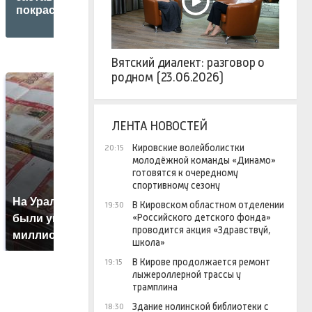
покраснеть
мобилизации
п
Вятский диалект: разговор о
родном (23.06.2026)
ЛЕНТА НОВОСТЕЙ
Кировские волейболистки
20:15
молодёжной команды «Динамо»
готовятся к очередному
спортивному сезону
На Урале из казны
Н
В Кировском областном отделении
19:30
Как выглядит место
«Российского детского фонда»
были украдены 18
г
крушение вертолета на
проводится акция «Здравствуй,
миллионов рублей
м
Кавказе: смотреть
школа»
В Кирове продолжается ремонт
19:15
лыжероллерной трассы у
трамплина
Здание нолинской библиотеки с
18:30