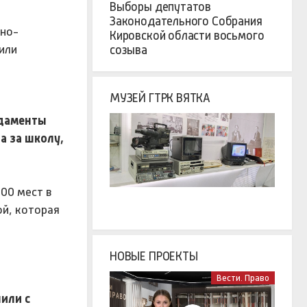
Выборы депутатов
Законодательного Собрания
бно-
Кировской области восьмого
или
созыва
МУЗЕЙ ГТРК ВЯТКА
ндаменты
а за школу,
00 мест в
ой, которая
НОВЫЕ ПРОЕКТЫ
Вести. Право
или с