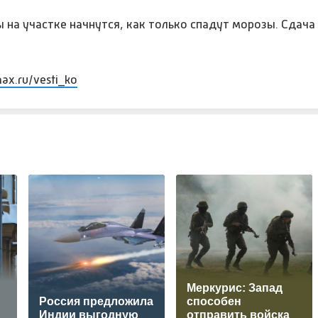
 на участке начнутся, как только спадут морозы. Сдач
max.ru/vesti_ko
Меркурис: Запад
Россия предложила
способен
Индии выгодную
отправить войска