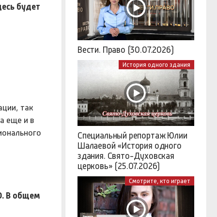
десь будет
Вести. Право (30.07.2026)
История одного здания
ции, так
а еще и в
гионального
Специальный репортаж Юлии
Шалаевой «История одного
здания. Свято-Духовская
церковь» (25.07.2026)
Смотрите, кто играет
О. В общем