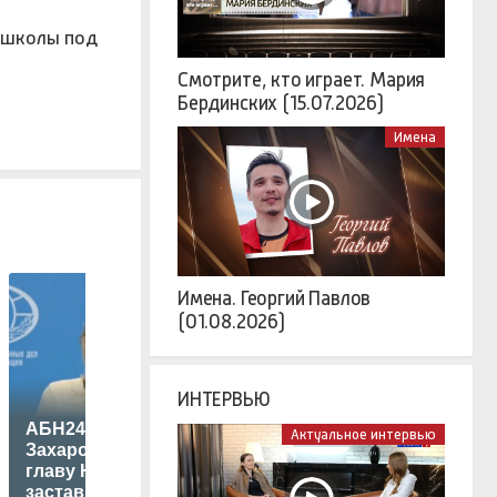
а школы под
Смотрите, кто играет. Мария
Бердинских (15.07.2026)
Имена
Имена. Георгий Павлов
(01.08.2026)
ИНТЕРВЬЮ
АБН24: шутка
Актуальное интервью
Захаровой про
Медведев
главу НАТО
отреагировал на
П
заставила Запад
слухи о