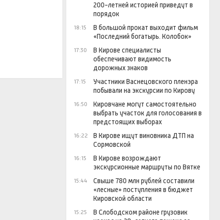
200-летней историей приведут в
порядок
В большой прокат выходит фильм
18:15
«Последний богатырь. Колобок»
В Кирове специалисты
17:30
обеспечивают видимость
дорожных знаков
Участники Васнецовского пленэра
17:15
побывали на экскурсии по Кирову
Кировчане могут самостоятельно
16:50
выбрать участок для голосования в
предстоящих выборах
В Кирове ищут виновника ДТП на
16:22
Сормовской
В Кирове возрождают
16:15
экскурсионные маршруты по Вятке
Свыше 780 млн рублей составили
15:44
«лесные» поступления в бюджет
Кировской области
В Слободском районе грузовик
15:25