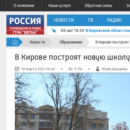
О компании
Наши услуги
Обратная связь
З
НОВОСТИ
ТВ
РАДИО
06 авг 19:30
В Кировском областно
Новости
Образование
В Кирове построят
В Кирове построят новую школу
10 марта 2021 16:40
5 114
Юлия Шалаева