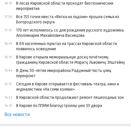
В лесах Кировской области проходят биотехнические
18:15
мероприятия
Все 133 точки квеста «Вятка на ладони» прошла семья из
17:30
Богородского округа
170 лет исполнилось со дня рождения русского художника
17:15
Аполлинария Михайловича Васнецова
В 69 населенных пунктах на трассах Кировской области
16:47
появилось освещение
В Кирове открыли мемориальную доску почётному
16:15
гражданину Кировской области Марату Львовичу Эпштейну
В День 50-летия микрорайона Радужный Часть улиц
15:44
перекроют
Сегодня в Кирове открывается фестиваль театра, кино и
15:15
журналистики «На семи холмах».
В Кировской области продолжают ремонт пешеходных зон
14:52
В Кирове по ППМИ благоустроены уже 33 двора
14:15
Все новости