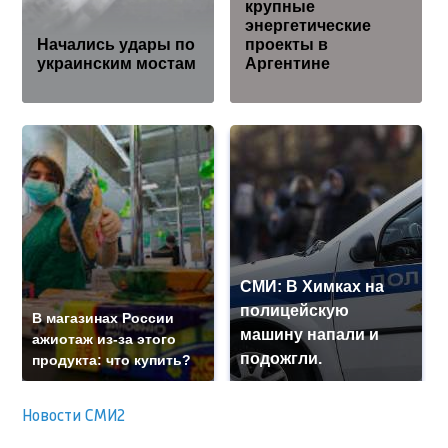
крупные
энергетические
Начались удары по
проекты в
украинским мостам
Аргентине
СМИ: В Химках на
полицейскую
В магазинах России
машину напали и
ажиотаж из-за этого
подожгли.
продукта: что купить?
Новости СМИ2