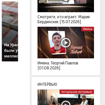
Смотрите, кто играет. Мария
Бердинских (15.07.2026)
Имена
На Урале из казны
Такую зиму в России
К
были украдены 18
никто не ждал: как
к
миллионов рублей
так?!
К
Имена. Георгий Павлов
(01.08.2026)
ИНТЕРВЬЮ
Актуальное интервью