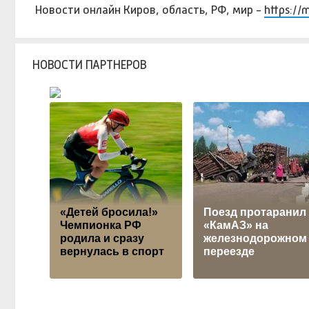
Новости онлайн Киров, область, РФ, мир -
https://
НОВОСТИ ПАРТНЕРОВ
«Детей бросила!»
Поезд протаранил
Чемпионка РФ
«КамАЗ» на
родила и сразу
железнодорожном
вернулась в спорт
переезде