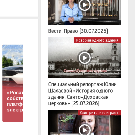
Вести. Право (30.07.2026)
История одного здания
Специальный репортаж Юлии
Шалаевой «История одного
«Росатом» строит
здания. Свято-Духовская
собственную
Экс-супруг Лерчек,
церковь» (25.07.2026)
платформу для
отбывающий срок,
н
электромобилей
попросился в храм
Смотрите, кто играет