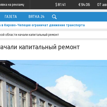
$
81.41
€
94.06
07 ав
аявка на рекламу
ГАЗЕТА
ВЯТКА 24
а в Кирово-Чепецке ограничат движение транспорта
кой области начали капитальный ремонт
начали капитальный ремонт