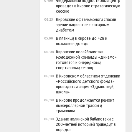
Федеральный подростковый центр
07:00
проведет в Кирове стратегическую
сессию
Кировские офтальмологи спасли
06:25
зрение пациентке с сахарным
диабетом
В пятницу в Кирове до +28 и
05:00
возможен дождь
Кировские волейболистки
06/08
молодёжной команды «Динамо»
готовятся к очередному
спортивному сезону
В Кировском областном отделении
06/08
«Российского детского фонда»
проводится акция «Здравствуй,
школа»
В Кирове продолжается ремонт
06/08
лыжероллерной трассы у
трамплина
Здание нолинской библиотеки с
06/08
200-летней историей приведут в
порядок