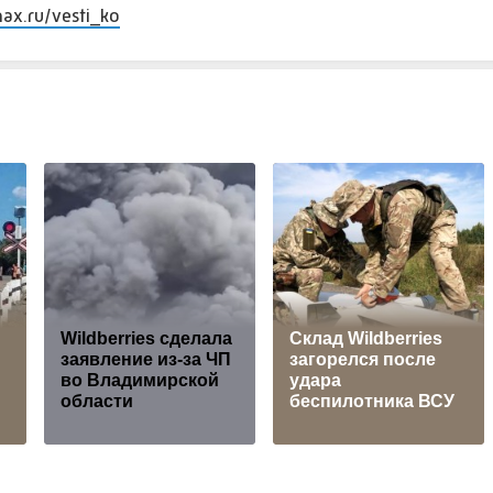
max.ru/vesti_ko
Wildberries cделала
Склад Wildberries
заявление из-за ЧП
загорелся после
во Владимирской
удара
области
беспилотника ВСУ