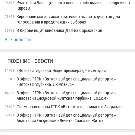
Участники Васнецовского пленэра побывали на экскурсии по
06/08
Кирову
Кировчане могут самостоятельно выбрать участок для
06/08
голосования в предстоящих выборах
В Кирове ищут виновника ДТП на Сормовской
06/08
Все новости
ПОХОЖИЕ НОВОСТИ
«Вятская глубинка: Ныр»: премьера уже сегодня
24/08
В эфире ГТРК «Вятка» выйдет специальный репортаж
25/07
«Вятская глубинка: Люмпанур»
В эфире ГТРК «Вятка» выйдет специальный репортаж
14/02
Анастасии Елсуковой «Вятская глубинка: Содом»
Съемочная группа ГТРК «Вятка» отправилась в Астрахань
28/02
В эфире ГТРК «Вятка» выйдет специальный репортаж
22/01
Анастасии Елсуковой «Лечить. Спасать. Жить»