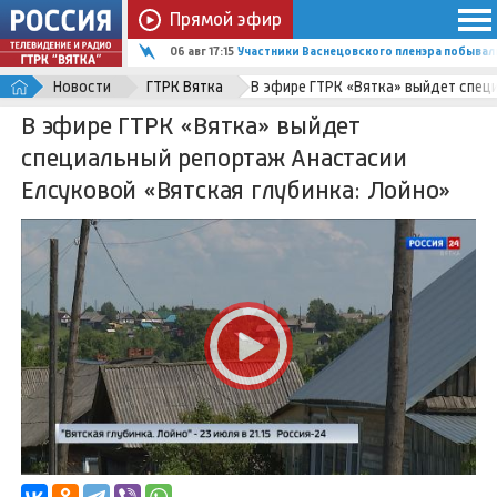
Прямой эфир
06 авг 17:15
Участники Васнецовского пленэра побывали
Новости
ГТРК Вятка
В эфире ГТРК «Вятка» выйдет спец
В эфире ГТРК «Вятка» выйдет
специальный репортаж Анастасии
Елсуковой «Вятская глубинка: Лойно»