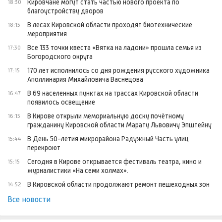
Кировчане могут стать частью нового проекта по
18:30
благоустройству дворов
В лесах Кировской области проходят биотехнические
18:15
мероприятия
Все 133 точки квеста «Вятка на ладони» прошла семья из
17:30
Богородского округа
170 лет исполнилось со дня рождения русского художника
17:15
Аполлинария Михайловича Васнецова
В 69 населенных пунктах на трассах Кировской области
16:47
появилось освещение
В Кирове открыли мемориальную доску почётному
16:15
гражданину Кировской области Марату Львовичу Эпштейну
В День 50-летия микрорайона Радужный Часть улиц
15:44
перекроют
Сегодня в Кирове открывается фестиваль театра, кино и
15:15
журналистики «На семи холмах».
В Кировской области продолжают ремонт пешеходных зон
14:52
Все новости