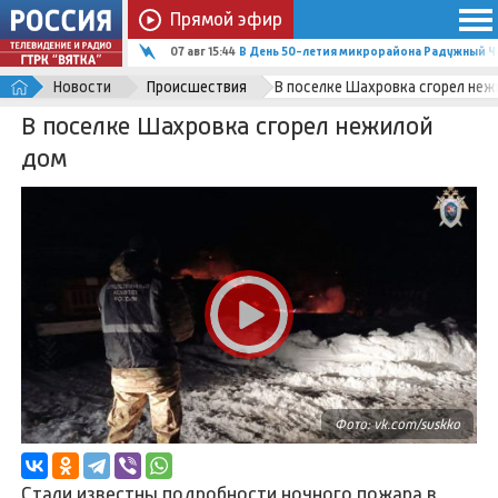
Прямой эфир
07 авг 15:44
В День 50-летия микрорайона Радужный Ч
Новости
Происшествия
В поселке Шахровка сгорел не
В поселке Шахровка сгорел нежилой
дом
Фото: vk.com/suskko
Стали известны подробности ночного пожара в