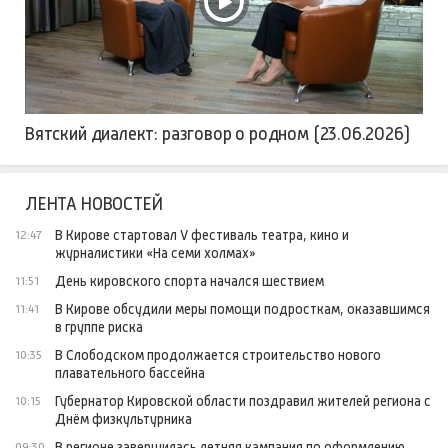
Вятский диалект: разговор о родном (23.06.2026)
ЛЕНТА НОВОСТЕЙ
В Кирове стартовал V фестиваль театра, кино и
12:47
журналистики «На семи холмах»
День кировского спорта начался шествием
11:51
В Кирове обсудили меры помощи подросткам, оказавшимся
11:41
в группе риска
В Слободском продолжается строительство нового
10:35
плавательного бассейна
Губернатор Кировской области поздравил жителей региона с
10:15
Днём физкультурника
В регионе завершилась летняя кампания по оформлению
09:30