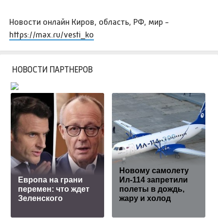
Новости онлайн Киров, область, РФ, мир -
https://max.ru/vesti_ko
НОВОСТИ ПАРТНЕРОВ
Новому самолету
Европа на грани
Ил-114 запретили
перемен: что ждет
полеты в дождь,
Зеленского
жару и холод