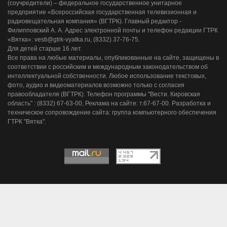
(соучредители) – федеральное государственное унитарное
предприятие «Всероссийская государственная телевизионная и
радиовещательная компания» (ВГТРК). Главный редактор -
Филипповский А. А. Адрес электронной почты и телефон редакции ГТРК
«Вятка»: vesti@gtrk-vyatka.ru, (8332) 37-76-75.
Для детей старше 16 лет.
Все права на любые материалы, опубликованные на сайте, защищены в
соответствии с российским и международным законодательством об
интеллектуальной собственности. Любое использование текстовых,
фото, аудио и видеоматериалов возможно только с согласия
правообладателя (ВГТРК). Телефон программы "Вести. Кировская
область" : (8332) 67-63-00, Реклама на сайте: т.67-67-00. Разработка и
техническое сопровождение сайта: группа компьютерного обеспечения
ГТРК "Вятка".