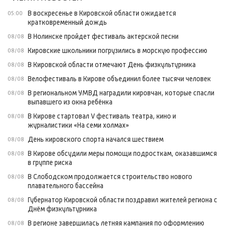
В воскресенье в Кировской области ожидается
05:00
кратковременный дождь
В Нолинске пройдет фестиваль актерской песни
08/08
Кировские школьники погрузились в морскую профессию
08/08
В Кировской области отмечают День физкультурника
08/08
Велофестиваль в Кирове объединил более тысячи человек
08/08
В региональном УМВД наградили кировчан, которые спасли
08/08
выпавшего из окна ребёнка
В Кирове стартовал V фестиваль театра, кино и
08/08
журналистики «На семи холмах»
День кировского спорта начался шествием
08/08
В Кирове обсудили меры помощи подросткам, оказавшимся
08/08
в группе риска
В Слободском продолжается строительство нового
08/08
плавательного бассейна
Губернатор Кировской области поздравил жителей региона с
08/08
Днём физкультурника
В регионе завершилась летняя кампания по оформлению
08/08