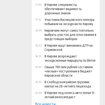
В Кирове специалисты
17:30
обеспечивают видимость
дорожных знаков
Участники Васнецовского пленэра
17:15
побывали на экскурсии по Кирову
Кировчане могут самостоятельно
16:50
выбрать участок для голосования в
предстоящих выборах
В Кирове ищут виновника ДТП на
16:22
Сормовской
В Кирове возрождают
16:15
экскурсионные маршруты по Вятке
Свыше 780 млн рублей составили
15:44
«лесные» поступления в бюджет
Кировской области
В Слободском районе грузовик
15:25
наехал на 28-летнего пешехода
В Кирове под колеса авто попал 9-
14:48
летний велосипедист
Все новости