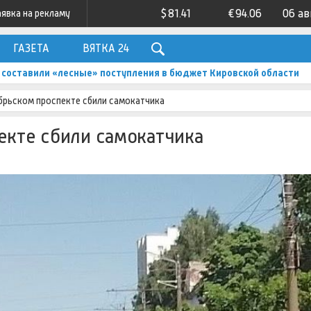
$
81.41
€
94.06
06 ав
аявка на рекламу
ГАЗЕТА
ВЯТКА 24
 составили «лесные» поступления в бюджет Кировской области
ябрьском проспекте сбили самокатчика
екте сбили самокатчика