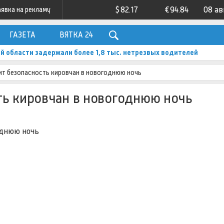
$
82.17
€
94.84
08 ав
аявка на рекламу
ГАЗЕТА
ВЯТКА 24
ой области задержали более 1,8 тыс. нетрезвых водителей
ит безопасность кировчан в новогоднюю ночь
ть кировчан в новогоднюю ночь