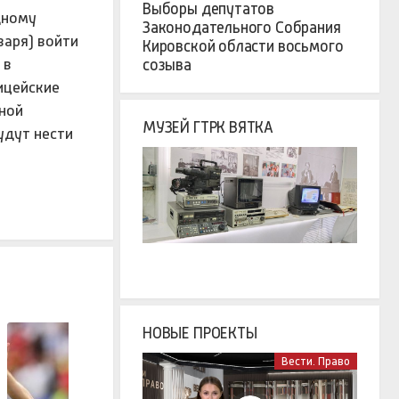
Выборы депутатов
дному
Законодательного Собрания
варя) войти
Кировской области восьмого
 в
созыва
ицейские
ной
МУЗЕЙ ГТРК ВЯТКА
удут нести
НОВЫЕ ПРОЕКТЫ
Вести. Право