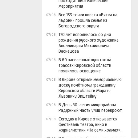
проходят биотехнические
мероприятия
Все 133 точки квеста «Вятка на
07/08
ладони» прошла семья из
Богородского округа
170 лет исполнилось со дня
07/08
рождения русского художника
Аполлинария Михайловича
Васнецова
В 69 населенных пунктах на
07/08
трассах Кировской области
появилось освещение
В Кирове открыли мемориальную
07/08
доску почётному гражданину
Кировской области Марату
Львовичу Эпштейну
В День 50-летия микрорайона
07/08
Радужный Часть улиц перекроют
Сегодня в Кирове открывается
07/08
фестиваль театра, кино и
журналистики «На семи холмах».