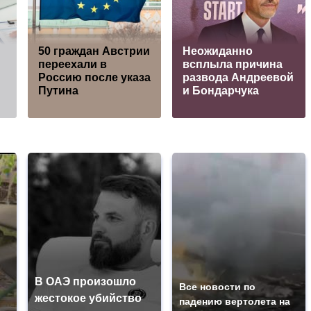
50 граждан Австрии
Неожиданно
переехали в
всплыла причина
Россию после указа
развода Андреевой
Путина
и Бондарчука
В ОАЭ произошло
Все новости по
жестокое убийство
падению вертолета на