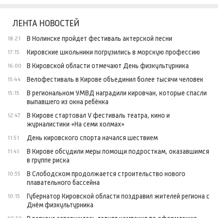
ЛЕНТА НОВОСТЕЙ
В Нолинске пройдет фестиваль актерской песни
18:21
Кировские школьники погрузились в морскую профессию
17:15
В Кировской области отмечают День физкультурника
16:00
Велофестиваль в Кирове объединил более тысячи человек
15:44
В региональном УМВД наградили кировчан, которые спасли
15:15
выпавшего из окна ребёнка
В Кирове стартовал V фестиваль театра, кино и
12:47
журналистики «На семи холмах»
День кировского спорта начался шествием
11:51
В Кирове обсудили меры помощи подросткам, оказавшимся
11:41
в группе риска
В Слободском продолжается строительство нового
10:35
плавательного бассейна
Губернатор Кировской области поздравил жителей региона с
10:15
Днём физкультурника