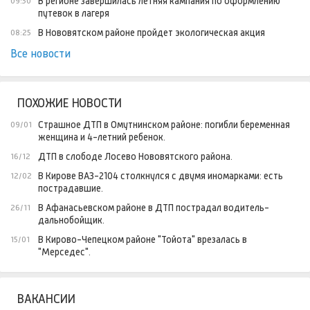
В регионе завершилась летняя кампания по оформлению
09:30
путевок в лагеря
В Нововятском районе пройдет экологическая акция
08:25
Все новости
ПОХОЖИЕ НОВОСТИ
Страшное ДТП в Омутнинском районе: погибли беременная
09/01
женщина и 4-летний ребенок.
ДТП в слободе Лосево Нововятского района.
16/12
В Кирове ВАЗ-2104 столкнулся с двумя иномарками: есть
12/02
пострадавшие.
В Афанасьевском районе в ДТП пострадал водитель-
26/11
дальнобойщик.
В Кирово-Чепецком районе "Тойота" врезалась в
15/01
"Мерседес".
ВАКАНСИИ