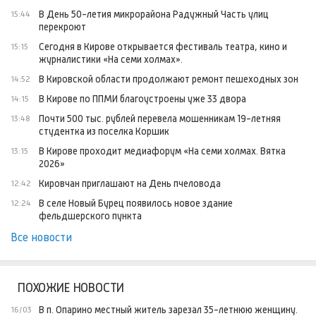
В День 50-летия микрорайона Радужный Часть улиц
15:44
перекроют
Сегодня в Кирове открывается фестиваль театра, кино и
15:15
журналистики «На семи холмах».
В Кировской области продолжают ремонт пешеходных зон
14:52
В Кирове по ППМИ благоустроены уже 33 двора
14:15
Почти 500 тыс. рублей перевела мошенникам 19-летняя
13:48
студентка из поселка Коршик
В Кирове проходит медиафорум «На семи холмах. Вятка
13:15
2026»
Кировчан приглашают на День пчеловода
12:42
В селе Новый Бурец появилось новое здание
12:24
фельдшерского пункта
Все новости
ПОХОЖИЕ НОВОСТИ
В п. Опарино местный житель зарезал 35-летнюю женщину.
16/03