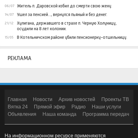
Житель п. Даровской избил до смерти свою жену.
06/07
Ушел за пенсией..., вернулся пьяный и без денег.
14/07
Хулигана, державшего в страхе п. Черную Холуницу,
21/12
осудили на 8 лет колонии.
В Котельничском районе убили пенсионерку-отшельницу.
15/05
РЕКЛАМА
Главная
Новости
Архив новостей
Проекты ТВ
Вятка 24
Прямой эфир
Радио
Наши услуги
Объявления
Наша команда
Программа передач
На информационном ресурсе применяются